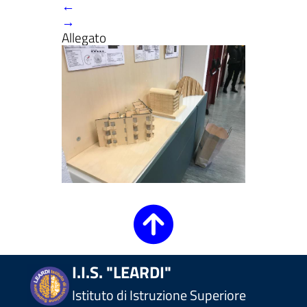
←
→
Allegato
ll'interno del sito
t
I.I.S. "LEARDI"
Istituto di Istruzione Superiore