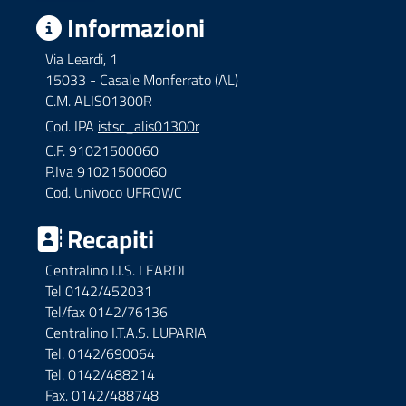
Informazioni
Via Leardi, 1
15033 - Casale Monferrato (AL)
C.M. ALIS01300R
Cod. IPA
istsc_alis01300r
C.F. 91021500060
P.Iva 91021500060
Cod. Univoco UFRQWC
Recapiti
Centralino I.I.S. LEARDI
Tel 0142/452031
Tel/fax 0142/76136
Centralino I.T.A.S. LUPARIA
Tel. 0142/690064
Tel. 0142/488214
Fax. 0142/488748