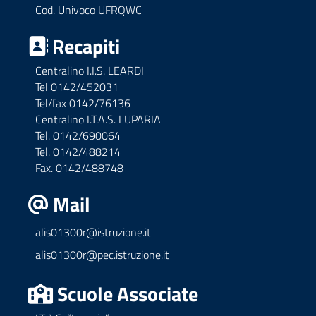
Cod. Univoco UFRQWC
Recapiti
Centralino I.I.S. LEARDI
Tel 0142/452031
Tel/fax 0142/76136
Centralino I.T.A.S. LUPARIA
Tel. 0142/690064
Tel. 0142/488214
Fax. 0142/488748
Mail
alis01300r@istruzione.it
alis01300r@pec.istruzione.it
Scuole Associate