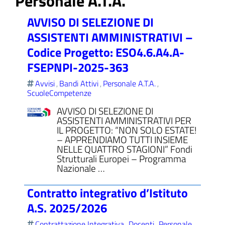
Personale A.T.A.
AVVISO DI SELEZIONE DI
ASSISTENTI AMMINISTRATIVI –
Codice Progetto: ESO4.6.A4.A-
ll'interno del sito
FSEPNPI-2025-363
Avvisi
Bandi Attivi
Personale A.T.A.
,
,
,
ScuoleCompetenze
AVVISO DI SELEZIONE DI
t
ASSISTENTI AMMINISTRATIVI PER
IL PROGETTO: “NON SOLO ESTATE!
– APPRENDIAMO TUTTI INSIEME
NELLE QUATTRO STAGIONI” Fondi
Strutturali Europei – Programma
Nazionale …
Contratto integrativo d’Istituto
A.S. 2025/2026
Contrattazione Integrativa
Docenti
Personale
,
,