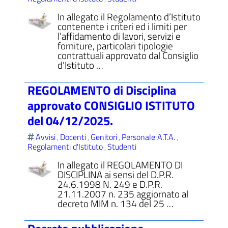
In allegato il Regolamento d’Istituto
contenente i criteri ed i limiti per
l’affidamento di lavori, servizi e
forniture, particolari tipologie
contrattuali approvato dal Consiglio
d’Istituto …
REGOLAMENTO di Disciplina
approvato CONSIGLIO ISTITUTO
del 04/12/2025.
Avvisi
Docenti
Genitori
Personale A.T.A.
,
,
,
,
Regolamenti d'Istituto
Studenti
,
In allegato il REGOLAMENTO DI
DISCIPLINA ai sensi del D.P.R.
24.6.1998 N. 249 e D.P.R.
21.11.2007 n. 235 aggiornato al
decreto MIM n. 134 del 25 …