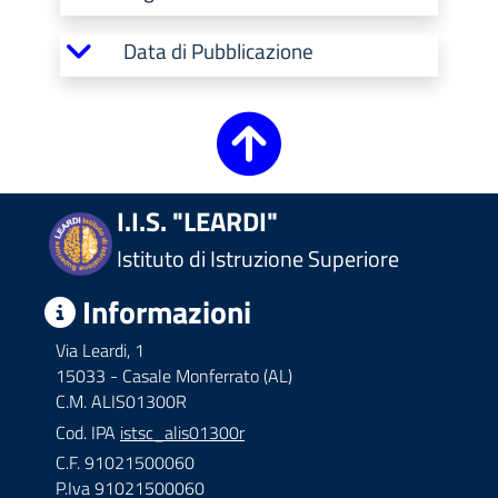
Data di Pubblicazione
I.I.S. "LEARDI"
Istituto di Istruzione Superiore
Informazioni
Via Leardi, 1
15033 - Casale Monferrato (AL)
C.M. ALIS01300R
Cod. IPA
istsc_alis01300r
C.F. 91021500060
P.Iva 91021500060