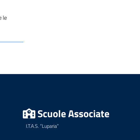
 le
Scuole Associate
I.T.A.S. “Luparia”