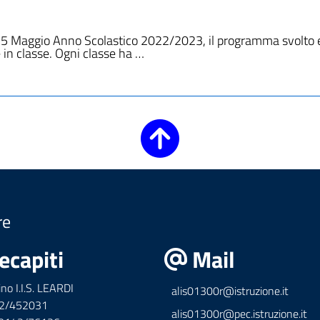
 15 Maggio Anno Scolastico 2022/2023, il programma svolto e
 in classe. Ogni classe ha …
re
ecapiti
Mail
ino I.I.S. LEARDI
alis01300r@istruzione.it
42/452031
alis01300r@pec.istruzione.it