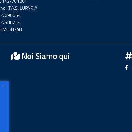
x 0142/76136
ino I.T.A.S. LUPARIA
142/690064
142/488214
142/488748
Noi Siamo qui
Se