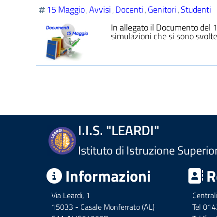
15 Maggio
Avvisi
Docenti
Genitori
Studenti
,
,
,
,
In allegato il Documento del
simulazioni che si sono svolte
I.I.S. "LEARDI"
Istituto di Istruzione Superio
Informazioni
R
Via Leardi, 1
Central
15033 - Casale Monferrato (AL)
Tel 01