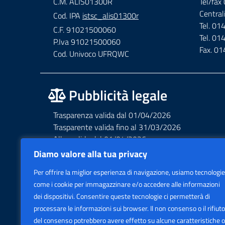
C.M. ALIS01300R
Tel/fa
Central
Cod. IPA
istsc_alis01300r
Tel. 0
C.F. 91021500060
Tel. 0
P.Iva 91021500060
Fax. 0
Cod. Univoco UFRQWC
Pubblicità legale
Trasparenza valida dal 01/04/2026
Trasparente valida fino al 31/03/2026
Albo valido dal 01/04/2026
Albo valido fino al 31/03/2026
Diamo valore alla tua privacy
Privacy – Informative – VideoSorveglianza
Per offrire la miglior esperienza di navigazione, usiamo tecnologie
Accessibilità AGID Form
come i cookie per immagazzinare e/o accedere alle informazioni
dei dispositivi. Consentire queste tecnologie ci permetterà di
processare le informazioni sui browser. Il non consenso o il rifiuto
del consenso potrebbero avere effetto su alcune caratteristiche o