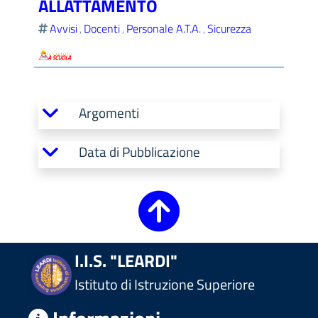
ALLATTAMENTO
Avvisi
Docenti
Personale A.T.A.
Sicurezza
,
,
,
ll'interno del sito
Argomenti
Data di Pubblicazione
t
I.I.S. "LEARDI"
Istituto di Istruzione Superiore