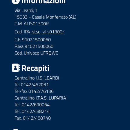
Informazioni
Via Leardi, 1
15033 - Casale Monferrato (AL)
C.M. ALIS01300R
Cod. IPA
istsc_alis01300r
C.F. 91021500060
P.Iva 91021500060
Cod. Univoco UFRQWC
Recapiti
Centralino I.I.S. LEARDI
Tel 0142/452031
Tel/fax 0142/76136
Centralino I.T.A.S. LUPARIA
Tel. 0142/690064
Tel. 0142/488214
Fax. 0142/488748