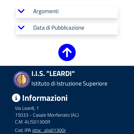
Argomenti
Data di Pubblicazione
I.I.S. "LEARDI"
Istituto di Istruzione Superiore
Informazioni
Via Leardi, 1
15033 - Casale Monferrato (AL)
C.M. ALIS01300R
Cod. IPA
istsc_alis01300r