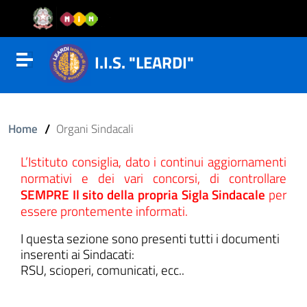
Vai al contenuto
Vail al menu di navigazione
Vai al footer
I.I.S. "LEARDI"
Attiva disattiva la navigazione
/
Home
Organi Sindacali
L’Istituto consiglia, dato i continui aggiornamenti
normativi e dei vari concorsi, di controllare
SEMPRE Il sito della propria Sigla Sindacale
per
essere prontemente informati.
I questa sezione sono presenti tutti i documenti
inserenti ai Sindacati:
RSU, scioperi, comunicati, ecc..