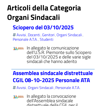
Articoli della Categoria
Organi Sindacali
ll'interno del sito
Sciopero del 03/10/2025
Avvisi
Docenti
Genitori
Organi Sindacali
,
,
,
,
Personale A.T.A.
Studenti
,
In allegato le comunicazione
dell’U.S.R. Piemonte sullo Sciopero
t
del 03/10/2025 e delle varie sigle
sindacali che hanno aderito
Assemblea sindacale distrettuale
CGIL 08-10-2025 Personale ATA
Avvisi
Organi Sindacali
Personale A.T.A.
,
,
In allegato la convocazione
dell’Assemblea sindacale
distrettuale della CGIL per il