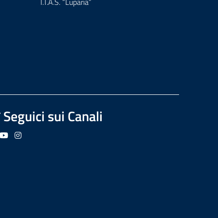
I.T.A.S. “Luparia”
Seguici sui Canali
guici su Facebook
Seguici su YouTube
Seguici su Instagram
Seguici su Podcast