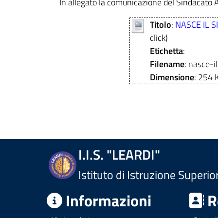
In allegato la comunicazione del Sindacato
Titolo
:
NASCE IL 
click)
Etichetta
:
Filename
: nasce-i
Dimensione
: 254 
I.I.S. "LEARDI"
Istituto di Istruzione Superio
Informazioni
R