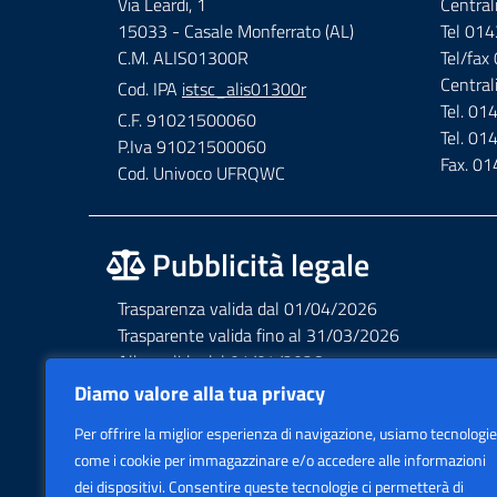
Via Leardi, 1
Central
15033 - Casale Monferrato (AL)
Tel 01
C.M. ALIS01300R
Tel/fa
Central
Cod. IPA
istsc_alis01300r
Tel. 0
C.F. 91021500060
Tel. 0
P.Iva 91021500060
Fax. 0
Cod. Univoco UFRQWC
Pubblicità legale
Trasparenza valida dal 01/04/2026
Trasparente valida fino al 31/03/2026
Albo valido dal 01/04/2026
Albo valido fino al 31/03/2026
Diamo valore alla tua privacy
Privacy – Informative – VideoSorveglianza
Per offrire la miglior esperienza di navigazione, usiamo tecnologie
Accessibilità AGID Form
come i cookie per immagazzinare e/o accedere alle informazioni
dei dispositivi. Consentire queste tecnologie ci permetterà di