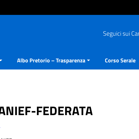
Seguici sui Ca
Albo Pretorio – Trasparenza
Corso Serale
o ANIEF-FEDERATA
.