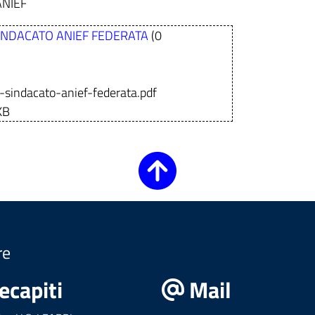
 ANIEF
SINDACATO ANIEF FEDERATA
(0
l-sindacato-anief-federata.pdf
KB
re
ecapiti
Mail