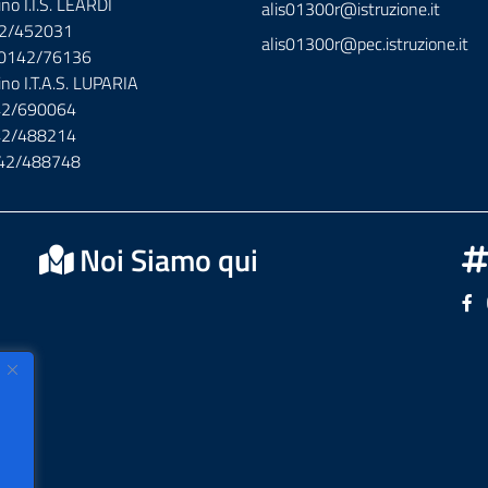
ino I.I.S. LEARDI
alis01300r@istruzione.it
42/452031
alis01300r@pec.istruzione.it
x 0142/76136
ino I.T.A.S. LUPARIA
142/690064
142/488214
142/488748
Noi Siamo qui
Se