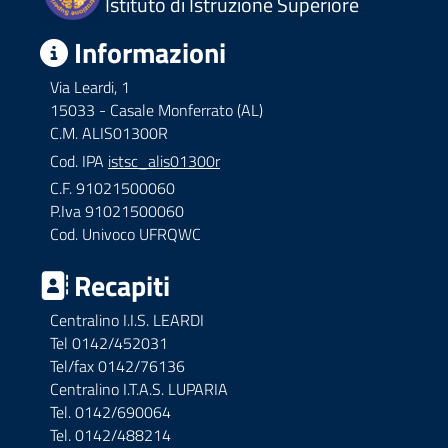
Istituto di Istruzione Superiore
Informazioni
Via Leardi, 1
15033 - Casale Monferrato (AL)
C.M. ALIS01300R
Cod. IPA
istsc_alis01300r
C.F. 91021500060
P.Iva 91021500060
Cod. Univoco UFRQWC
Recapiti
Centralino I.I.S. LEARDI
Tel 0142/452031
Tel/fax 0142/76136
Centralino I.T.A.S. LUPARIA
Tel. 0142/690064
Tel. 0142/488214