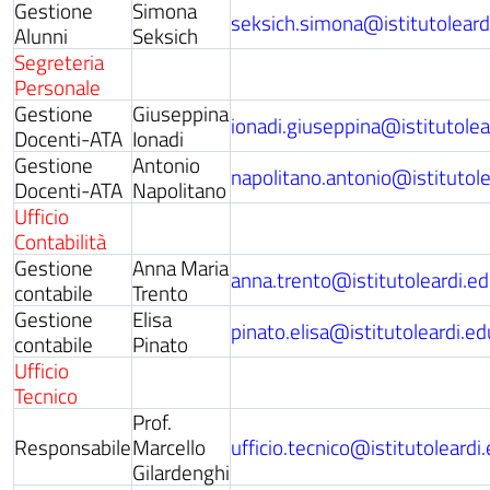
Gestione
Simona
seksich.simona@istitutoleardi
Alunni
Seksich
Segreteria
Personale
Gestione
Giuseppina
ionadi.giuseppina@istitutolear
Docenti-ATA
Ionadi
Gestione
Antonio
napolitano.antonio@istitutolea
Docenti-ATA
Napolitano
Ufficio
Contabilità
Gestione
Anna Maria
anna.trento@istitutoleardi.ed
contabile
Trento
Gestione
Elisa
pinato.elisa@istitutoleardi.edu
contabile
Pinato
Ufficio
Tecnico
Prof.
Responsabile
Marcello
ufficio.tecnico@istitutoleardi.
Gilardenghi