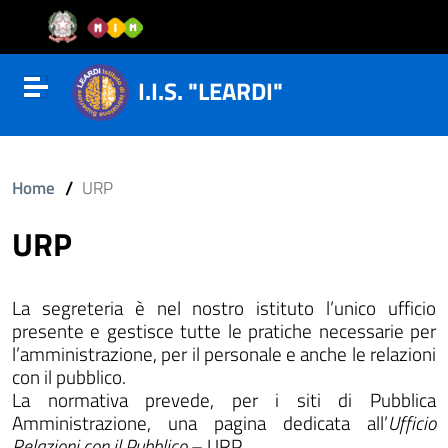
Vai al contenuto
Vail al menu di navigazione
Vai al footer
I.I.S. "LEARDI"
Attiva disattiva la navigazione
/
Home
URP
URP
La segreteria è nel nostro istituto l’unico ufficio
presente e gestisce tutte le pratiche necessarie per
l’amministrazione, per il personale e anche le relazioni
con il pubblico.
La normativa prevede, per i siti di Pubblica
Amministrazione, una pagina dedicata all’
Ufficio
Relazioni con il Pubblico
–
URP
.