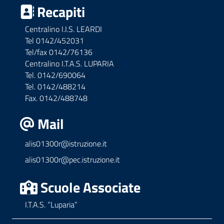
Recapiti
Centralino I.I.S. LEARDI
Tel 0142/452031
Tel/fax 0142/76136
Centralino I.T.A.S. LUPARIA
Tel. 0142/690064
Tel. 0142/488214
Fax. 0142/488748
Mail
alis01300r@istruzione.it
alis01300r@pec.istruzione.it
Scuole Associate
I.T.A.S. “Luparia”