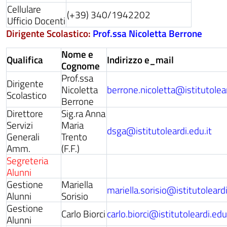
Cellulare
(+39) 340/1942202
Ufficio Docenti
Dirigente Scolastico:
Prof.ssa Nicoletta Berrone
Nome e
Qualifica
Indirizzo e_mail
Cognome
Prof.ssa
Dirigente
Nicoletta
berrone.nicoletta@istitutolear
Scolastico
Berrone
Direttore
Sig.ra Anna
Servizi
Maria
dsga@istitutoleardi.edu.it
Generali
Trento
Amm.
(F.F.)
Segreteria
Alunni
Gestione
Mariella
mariella.sorisio@istitutoleard
Alunni
Sorisio
Gestione
Carlo Biorci
carlo.biorci@istitutoleardi.edu
Alunni