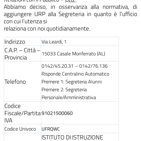
Abbiamo deciso, in osservanza alla normativa, di
aggiungere URP alla Segreteria in quanto è l’ufficio
con cui l’utenza si
relaziona con noi quotidianamente.
ll'interno del sito
Indirizzo
Via Leardi, 1
C.A.P. – Città –
15033 Casale Monferrato (AL)
Provincia
0142/45.20.31 – 0142/76.136
t
Risponde Centralino Automatico
Telefono
Premere 1: Segreteria Alunni
Premere 2: Segreteria
Personale/Amministrativa
Codice
Fiscale/Partita
91021500060
IVA
Codice Univoco
UFRQWC
ISTITUTO DI ISTRUZIONE