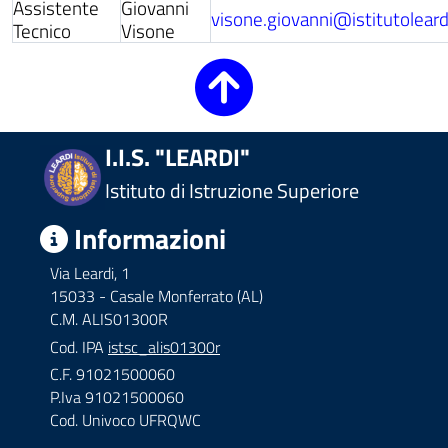
Assistente
Giovanni
visone.giovanni@istitutoleardi
Tecnico
Visone
I.I.S. "LEARDI"
Istituto di Istruzione Superiore
Informazioni
Via Leardi, 1
15033 - Casale Monferrato (AL)
C.M. ALIS01300R
Cod. IPA
istsc_alis01300r
C.F. 91021500060
P.Iva 91021500060
Cod. Univoco UFRQWC