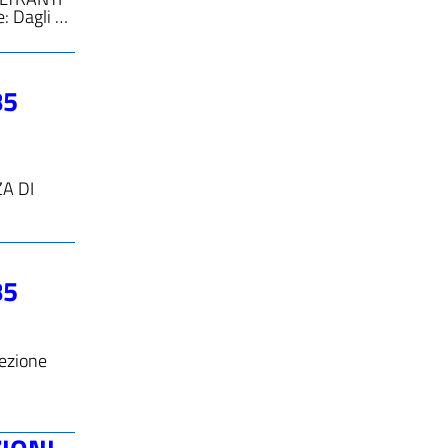
: Dagli …
85
ZA DI
85
ezione