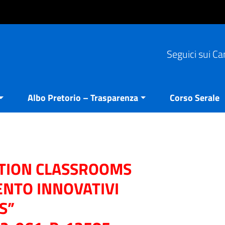
Seguici sui Ca
Albo Pretorio – Trasparenza
Corso Serale
ATION CLASSROOMS
ENTO INNOVATIVI
S”