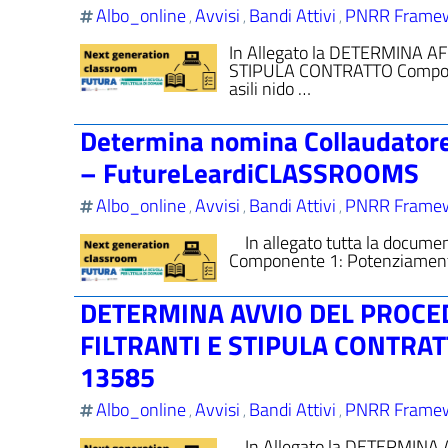
Albo_online
Avvisi
Bandi Attivi
PNRR Frame
,
,
,
In Allegato la DETERMINA
STIPULA CONTRATTO Componente
asili nido …
Determina nomina Collaudator
– FutureLeardiCLASSROOMS
Albo_online
Avvisi
Bandi Attivi
PNRR Frame
,
,
,
In allegato tutta la docume
Componente 1: Potenziamento de
DETERMINA AVVIO DEL PROCE
FILTRANTI E STIPULA CONTRA
13585
Albo_online
Avvisi
Bandi Attivi
PNRR Frame
,
,
,
In Allegato la DETERMINA