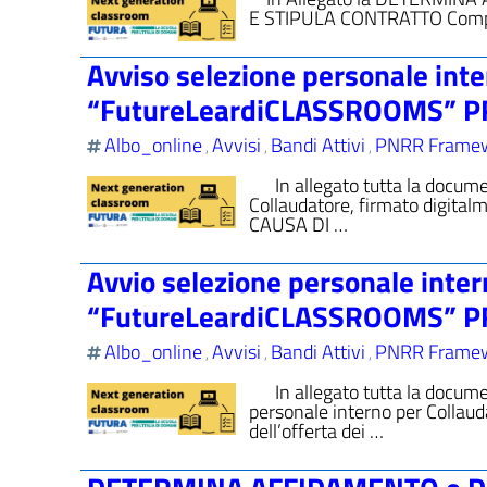
E STIPULA CONTRATTO Componen
Avviso selezione personale inte
“FutureLeardiCLASSROOMS” P
Albo_online
Avvisi
Bandi Attivi
PNRR Frame
,
,
,
In allegato tutta la documen
Collaudatore, firmato digit
CAUSA DI …
Avvio selezione personale inter
“FutureLeardiCLASSROOMS” P
Albo_online
Avvisi
Bandi Attivi
PNRR Frame
,
,
,
In allegato tutta la docum
personale interno per Collau
dell’offerta dei …