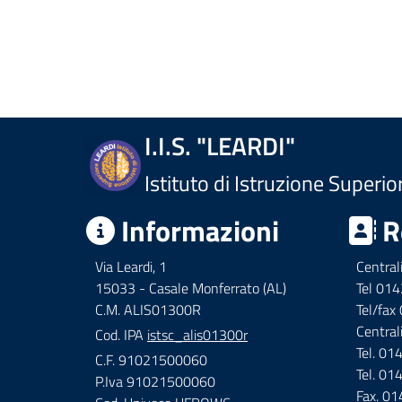
I.I.S. "LEARDI"
Istituto di Istruzione Superio
Informazioni
R
Via Leardi, 1
Central
15033 - Casale Monferrato (AL)
Tel 01
C.M. ALIS01300R
Tel/fa
Central
Cod. IPA
istsc_alis01300r
Tel. 0
C.F. 91021500060
Tel. 0
P.Iva 91021500060
Fax. 0