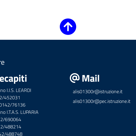
re
ecapiti
Mail
ino I.I.S. LEARDI
alis01300r@istruzione.it
42/452031
alis01300r@pec.istruzione.it
x 0142/76136
ino I.T.A.S. LUPARIA
142/690064
142/488214
142/488748