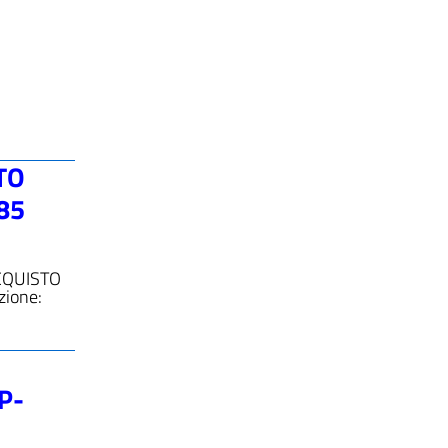
TO
85
CQUISTO
zione:
P-