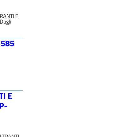
RANTI E
Dagli
3585
I E
P-
LTRANTI