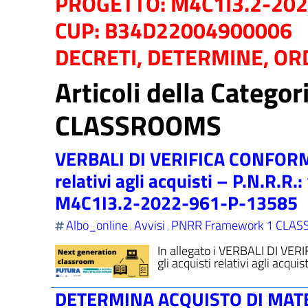
PROGETTO: M4C1I3.2-20
CUP: B34D22004900006
DECRETI, DETERMINE, ORD
Articoli della Categ
CLASSROOMS
VERBALI DI VERIFICA CONFORMIT
relativi agli acquisti – P.N.
M4C1I3.2-2022-961-P-13585
Albo_online
Avvisi
PNRR Framework 1 CLA
,
,
In allegato i VERBALI DI VER
gli acquisti relativi agli acq
DETERMINA ACQUISTO DI MATER