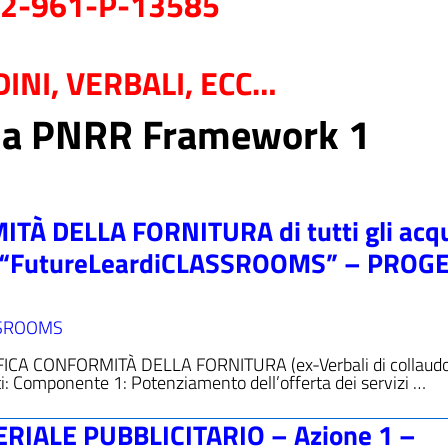
22-961-P-13585
INI, VERBALI, ECC…
oria PNRR Framework 1
À DELLA FORNITURA di tutti gli acqu
R.R.: “FutureLeardiCLASSROOMS” – PROG
SSROOMS
IFICA CONFORMITÀ DELLA FORNITURA (ex-Verbali di collaudo) 
uisti: Componente 1: Potenziamento dell’offerta dei servizi …
IALE PUBBLICITARIO – Azione 1 –