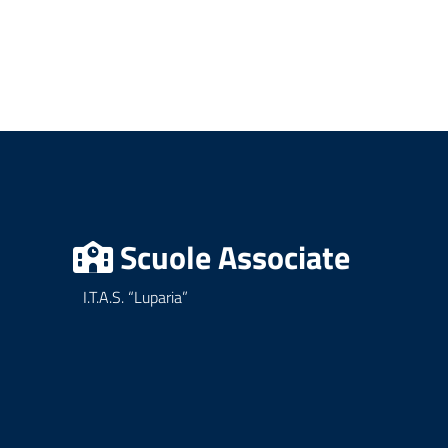
Scuole Associate
I.T.A.S. “Luparia”