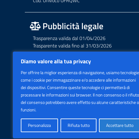
Cod. Univoco UFRQWC
Pubblicità legale
Trasparenza valida dal 01/04/2026
Trasparente valida fino al 31/03/2026
Albo valido dal 01/04/2026
Albo valido fino al 31/03/2026
Diamo valore alla tua privacy
Privacy – Informative – VideoSorveglianza
Per offrire la miglior esperienza di navigazione, usiamo tecnologie
Accessibilità AGID Form
come i cookie per immagazzinare e/o accedere alle informazioni
dei dispositivi. Consentire queste tecnologie ci permetterà di
processare le informazioni sui browser. Il non consenso o il rifiuto
del consenso potrebbero avere effetto su alcune caratteristiche o
funzioni.
Politica sui cookie
Personalizza
Rifiuta tutto
Accettare tutto