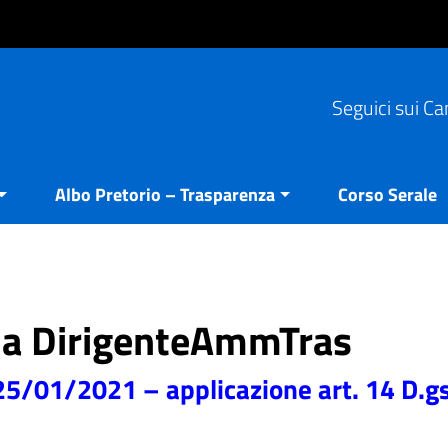
Seguici sui Ca
Albo Pretorio – Trasparenza
Corso Serale
oria DirigenteAmmTras
5/01/2021 – applicazione art. 14 D.gs