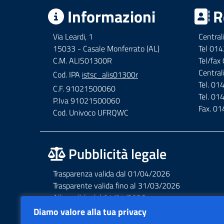
Informazioni
R
Via Leardi, 1
Central
15033 - Casale Monferrato (AL)
Tel 01
C.M. ALIS01300R
Tel/fa
Central
Cod. IPA
istsc_alis01300r
Tel. 0
C.F. 91021500060
Tel. 0
P.Iva 91021500060
Fax. 0
Cod. Univoco UFRQWC
Pubblicità legale
Trasparenza valida dal 01/04/2026
Trasparente valida fino al 31/03/2026
Albo valido dal 01/04/2026
Albo valido fino al 31/03/2026
Diamo valore alla tua privacy
Privacy – Informative – VideoSorveglianza