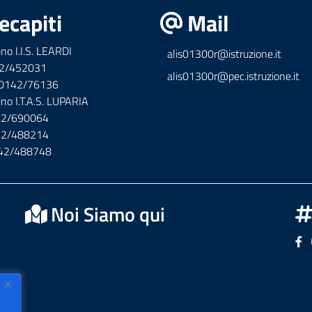
ecapiti
Mail
ino I.I.S. LEARDI
alis01300r@istruzione.it
42/452031
alis01300r@pec.istruzione.it
x 0142/76136
ino I.T.A.S. LUPARIA
142/690064
142/488214
142/488748
Noi Siamo qui
Se