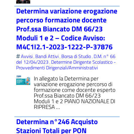
Determina variazione erogazione
percorso formazione docente
Prof.ssa Biancato DM 66/23
ll'interno del sito
Moduli 1 e 2 – Codice Avviso:
M4C1I2.1-2023-1222-P-37876
Avvisi
Bandi Attivi
Borsa di Studio
D.M. n° 66
,
,
,
del 12/04/2023
Determine Dirigente Scolastico -
,
t
Provvedimenti Dirigenziali/Amministrativi
In allegato la Determina per
variazione erogazione percorso di
formazione come docente esperto
Prof.ssa Biancato DM 66/23
Moduli 1 e 2 PIANO NAZIONALE DI
RIPRESA …
Determina n°246 Acquisto
Stazioni Totali per PON