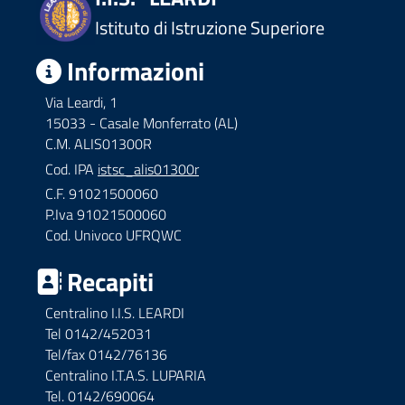
Istituto di Istruzione Superiore
Informazioni
Via Leardi, 1
15033 - Casale Monferrato (AL)
C.M. ALIS01300R
Cod. IPA
istsc_alis01300r
C.F. 91021500060
P.Iva 91021500060
Cod. Univoco UFRQWC
Recapiti
Centralino I.I.S. LEARDI
Tel 0142/452031
Tel/fax 0142/76136
Centralino I.T.A.S. LUPARIA
Tel. 0142/690064