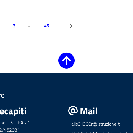
3
…
45
re
ecapiti
Mail
ino I.I.S. LEARDI
alis01300r@istruzione.it
42/452031