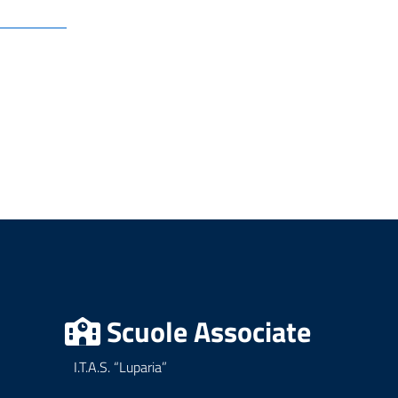
Scuole Associate
I.T.A.S. “Luparia”