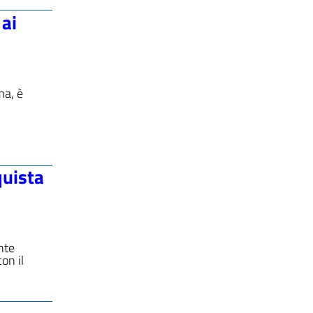
 ai
ma, è
quista
nte
on il