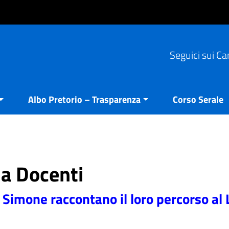
Seguici sui Ca
Albo Pretorio – Trasparenza
Corso Serale
ia Docenti
 Simone raccontano il loro percorso al 