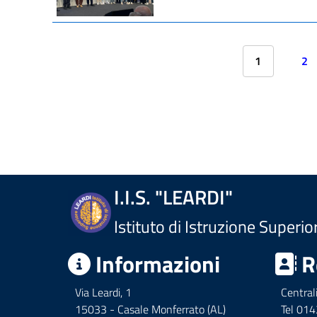
1
2
I.I.S. "LEARDI"
Istituto di Istruzione Superio
Informazioni
R
Via Leardi, 1
Central
15033 - Casale Monferrato (AL)
Tel 01