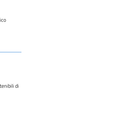
tico
enibili di