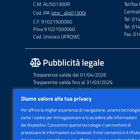
C.M. ALIS01300R
Tel/fa
Central
Cod. IPA
istsc_alis01300r
Tel. 0
C.F. 91021500060
Tel. 0
P.Iva 91021500060
Fax. 0
Cod. Univoco UFRQWC
Pubblicità legale
Trasparenza valida dal 01/04/2026
Trasparente valida fino al 31/03/2026
Albo valido dal 01/04/2026
Albo valido fino al 31/03/2026
Diamo valore alla tua privacy
Privacy – Informative – VideoSorveglianza
Per offrire la miglior esperienza di navigazione, usiamo tecnologie
Accessibilità AGID Form
come i cookie per immagazzinare e/o accedere alle informazioni
dei dispositivi. Consentire queste tecnologie ci permetterà di
processare le informazioni sui browser. Il non consenso o il rifiuto
del consenso potrebbero avere effetto su alcune caratteristiche o