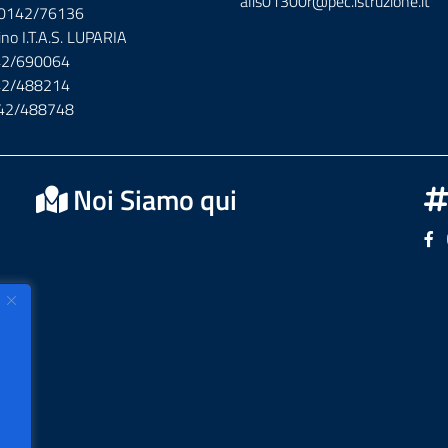
alis01300r@pec.istruzione.it
x 0142/76136
ino I.T.A.S. LUPARIA
142/690064
142/488214
142/488748
Noi Siamo qui
Se