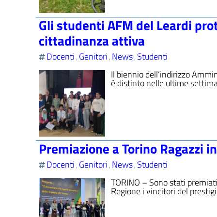
Gli studenti AFM del Leardi prot
cittadinanza attiva
Docenti
Genitori
News
Studenti
,
,
,
Il biennio dell’indirizzo Ammi
è distinto nelle ultime settim
Premiazione a Torino Ragazzi in
Docenti
Genitori
News
Studenti
,
,
,
TORINO – Sono stati premiati 
Regione i vincitori del presti