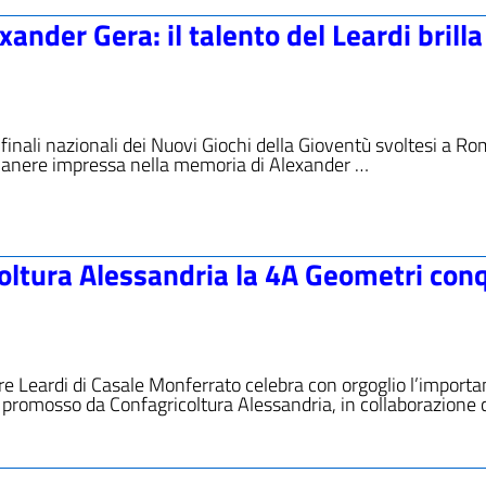
nder Gera: il talento del Leardi brilla
e finali nazionali dei Nuovi Giochi della Gioventù svoltesi a Ro
manere impressa nella memoria di Alexander …
coltura Alessandria la 4A Geometri con
iore Leardi di Casale Monferrato celebra con orgoglio l’importa
o promosso da Confagricoltura Alessandria, in collaborazione c