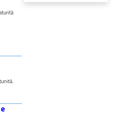
aturità
tunità.
 e