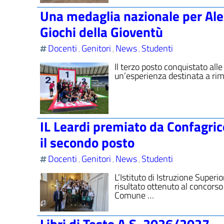
Una medaglia nazionale per Alexa
Giochi della Gioventù
Docenti
Genitori
News
Studenti
,
,
,
Il terzo posto conquistato all
un’esperienza destinata a ri
IL Leardi premiato da Confagri
il secondo posto
Docenti
Genitori
News
Studenti
,
,
,
L’Istituto di Istruzione Super
risultato ottenuto al concors
Comune …
Libri di Testo A.S. 2026/2027