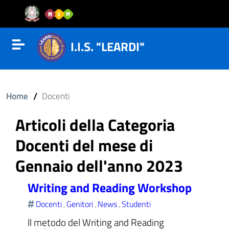
Vai al contenuto
Vail al menu di navigazione
Vai al footer
I.I.S. "LEARDI"
Attiva disattiva la navigazione
/
Home
Docenti
Articoli della Categoria
Docenti del mese di
Gennaio dell'anno 2023
Writing and Reading Workshop
Docenti
Genitori
News
Studenti
,
,
,
Il metodo del Writing and Reading