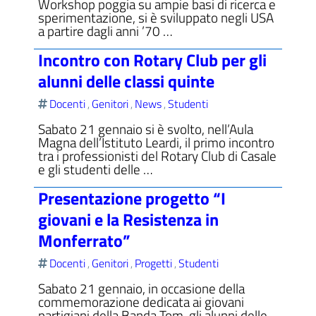
Workshop poggia su ampie basi di ricerca e
sperimentazione, si è sviluppato negli USA
a partire dagli anni ’70 …
Incontro con Rotary Club per gli
ll'interno del sito
alunni delle classi quinte
Docenti
Genitori
News
Studenti
,
,
,
Sabato 21 gennaio si è svolto, nell’Aula
Magna dell’Istituto Leardi, il primo incontro
tra i professionisti del Rotary Club di Casale
t
e gli studenti delle …
Presentazione progetto “I
giovani e la Resistenza in
Monferrato”
Docenti
Genitori
Progetti
Studenti
,
,
,
Sabato 21 gennaio, in occasione della
commemorazione dedicata ai giovani
partigiani della Banda Tom, gli alunni delle