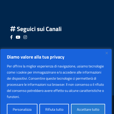
Seguici sui Canali
Seguici su Facebook
Seguici su YouTube
Seguici su Instagram
Seguici su Podcast
Diamo valore alla tua privacy
Per offrire la miglior esperienza di navigazione, usiamo tecnologie
come i cookie per immagazzinare e/o accedere alle informazioni
dei dispositivi. Consentire queste tecnologie ci permetterà di
processare le informazioni sui browser. Il non consenso o il rifiuto
del consenso potrebbero avere effetto su alcune caratteristiche o
funzioni.
Politica sui cookie
Sezione Legale
Copyright
2026 I.I.S. "LEARDI"
Personalizza
Rifiuta tutto
Accettare tutto