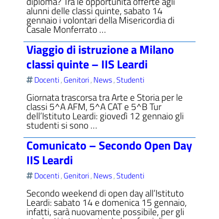
diploma? Tra le opportunità offerte agli
alunni delle classi quinte, sabato 14
gennaio i volontari della Misericordia di
Casale Monferrato …
Viaggio di istruzione a Milano
classi quinte – IIS Leardi
Docenti
Genitori
News
Studenti
,
,
,
Giornata trascorsa tra Arte e Storia per le
classi 5^A AFM, 5^A CAT e 5^B Tur
dell’Istituto Leardi: giovedì 12 gennaio gli
studenti si sono …
Comunicato – Secondo Open Day
IIS Leardi
Docenti
Genitori
News
Studenti
,
,
,
Secondo weekend di open day all’Istituto
Leardi: sabato 14 e domenica 15 gennaio,
infatti, sarà nuovamente possibile, per gli