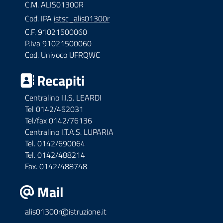
C.M. ALIS01300R
Cod. IPA
istsc_alis01300r
C.F. 91021500060
P.Iva 91021500060
Cod. Univoco UFRQWC
Recapiti
Centralino I.I.S. LEARDI
Tel 0142/452031
Tel/fax 0142/76136
Centralino I.T.A.S. LUPARIA
Tel. 0142/690064
Tel. 0142/488214
Fax. 0142/488748
Mail
alis01300r@istruzione.it