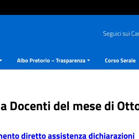
Seguici sui Ca
Albo Pretorio – Trasparenza
Corso Serale
ria Docenti del mese di Ott
nto diretto assistenza dichiarazioni