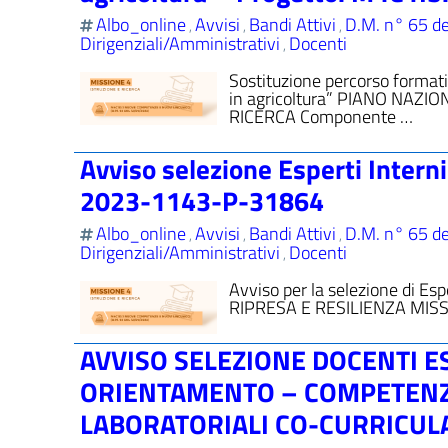
Albo_online
Avvisi
Bandi Attivi
D.M. n° 65 d
,
,
,
Dirigenziali/Amministrativi
Docenti
,
Sostituzione percorso format
in agricoltura” PIANO NAZI
RICERCA Componente …
Avviso selezione Esperti Intern
2023-1143-P-31864
Albo_online
Avvisi
Bandi Attivi
D.M. n° 65 d
,
,
,
Dirigenziali/Amministrativi
Docenti
,
Avviso per la selezione di Es
RIPRESA E RESILIENZA MISS
AVVISO SELEZIONE DOCENTI E
ORIENTAMENTO – COMPETENZE
LABORATORIALI CO-CURRICULA