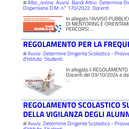
Albo_online
Avvisi
Bandi Attivi
Determine Dir
,
,
,
Dispersione D.M. n° 170/2022
Docenti
,
In allegato l’AVVISO PUBB
DI MENTORING E ORIENTAM
PERCORSI …
REGOLAMENTO PER LA FREQUE
Avvisi
Determine Dirigente Scolastico - Provve
,
d'Istituto
Studenti
,
In allegato il REGOLAMENTO
Docenti del 03/10/2024 e dal
…
REGOLAMENTO SCOLASTICO SU
DELLA VIGILANZA DEGLI ALUN
Avvisi
Determine Dirigente Scolastico - Provve
,
d'Istituto
Studenti