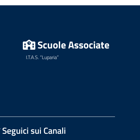
Scuole Associate
I.T.A.S. “Luparia”
Seguici sui Canali