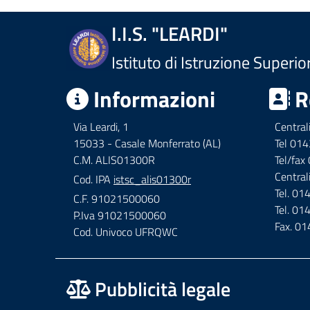
I.I.S. "LEARDI"
Istituto di Istruzione Superio
Informazioni
R
Via Leardi, 1
Central
15033 - Casale Monferrato (AL)
Tel 01
C.M. ALIS01300R
Tel/fa
Central
Cod. IPA
istsc_alis01300r
Tel. 0
C.F. 91021500060
Tel. 0
P.Iva 91021500060
Fax. 0
Cod. Univoco UFRQWC
Pubblicità legale