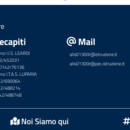
re
ecapiti
Mail
ino I.I.S. LEARDI
alis01300r@istruzione.it
42/452031
alis01300r@pec.istruzione.it
x 0142/76136
ino I.T.A.S. LUPARIA
142/690064
142/488214
142/488748
Noi Siamo qui