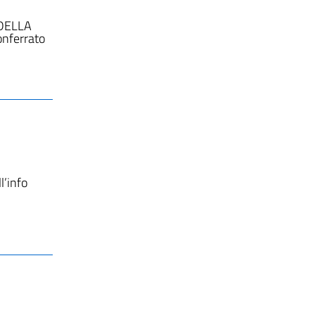
 DELLA
onferrato
l’info