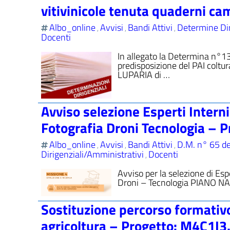
vitivinicole tenuta quaderni c
Albo_online
Avvisi
Bandi Attivi
Determine Dir
,
,
,
Docenti
In allegato la Determina n°13
predisposizione del PAI coltu
LUPARIA di …
Avviso selezione Esperti Inter
Fotografia Droni Tecnologia –
Albo_online
Avvisi
Bandi Attivi
D.M. n° 65 d
,
,
,
Dirigenziali/Amministrativi
Docenti
,
Avviso per la selezione di Es
Droni – Tecnologia PIANO N
Sostituzione percorso formativ
agricoltura – Progetto: M4C1