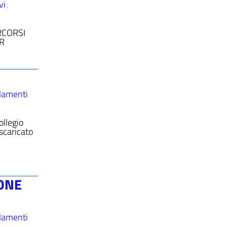
vi
,
RCORSI
ER
lamenti
llegio
scaricato
IONE
lamenti