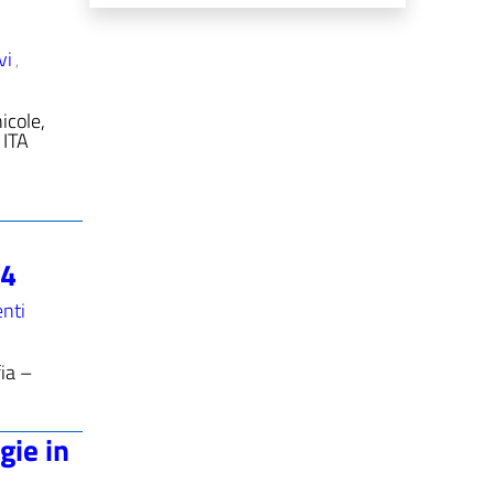
vi
,
icole,
 ITA
64
nti
ia –
gie in