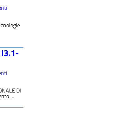
nti
ecnologie
1I3.1-
nti
ZIONALE DI
ento …