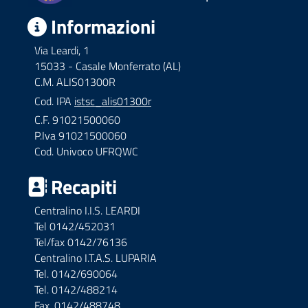
Informazioni
Via Leardi, 1
15033 - Casale Monferrato (AL)
C.M. ALIS01300R
Cod. IPA
istsc_alis01300r
C.F. 91021500060
P.Iva 91021500060
Cod. Univoco UFRQWC
Recapiti
Centralino I.I.S. LEARDI
Tel 0142/452031
Tel/fax 0142/76136
Centralino I.T.A.S. LUPARIA
Tel. 0142/690064
Tel. 0142/488214
Fax. 0142/488748