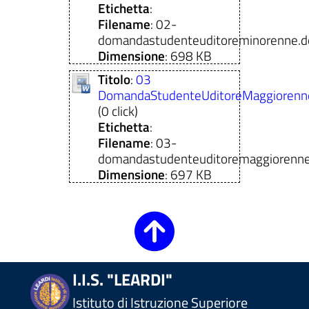
Etichetta
:
Filename
: 02-
domandastudenteuditoreminorenne.d
Dimensione
: 698 KB
Titolo
:
03
DomandaStudenteUditoreMaggiorenn
(0 click)
Etichetta
:
Filename
: 03-
domandastudenteuditoremaggiorenne
Dimensione
: 697 KB
I.I.S. "LEARDI"
Istituto di Istruzione Superiore