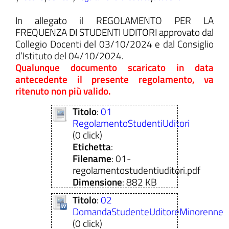
In allegato il REGOLAMENTO PER LA
FREQUENZA DI STUDENTI UDITORI approvato dal
Collegio Docenti del 03/10/2024 e dal Consiglio
d’Istituto del 04/10/2024.
ll'interno del sito
Qualunque documento scaricato in data
antecedente il presente regolamento, va
ritenuto non più valido.
Titolo
:
01
t
RegolamentoStudentiUditori
(0 click)
Etichetta
:
Filename
: 01-
regolamentostudentiuditori.pdf
Dimensione
: 882 KB
Titolo
:
02
DomandaStudenteUditoreMinorenne
(0 click)