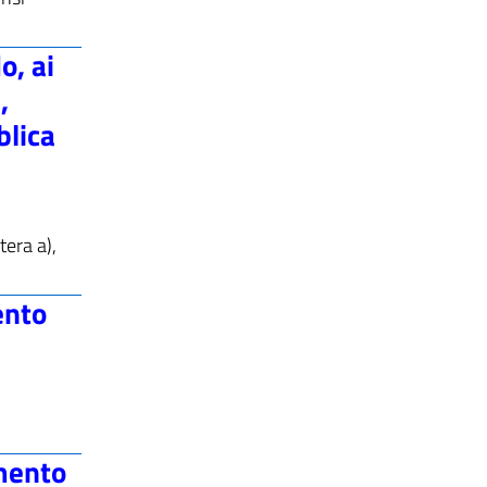
o, ai
,
blica
tera a),
ento
amento