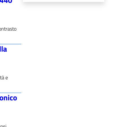
ontrasto
la
tà e
ronico
ensi