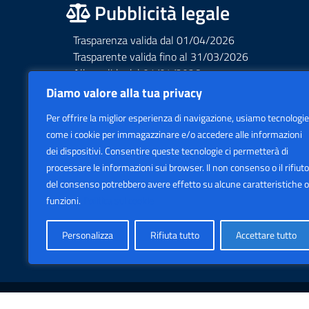
Pubblicità legale
Trasparenza valida dal 01/04/2026
Trasparente valida fino al 31/03/2026
Albo valido dal 01/04/2026
Albo valido fino al 31/03/2026
Diamo valore alla tua privacy
Privacy – Informative – VideoSorveglianza
Per offrire la miglior esperienza di navigazione, usiamo tecnologie
Accessibilità AGID Form
come i cookie per immagazzinare e/o accedere alle informazioni
dei dispositivi. Consentire queste tecnologie ci permetterà di
processare le informazioni sui browser. Il non consenso o il rifiuto
del consenso potrebbero avere effetto su alcune caratteristiche o
funzioni.
Politica sui cookie
Personalizza
Rifiuta tutto
Accettare tutto
Sezione Legale