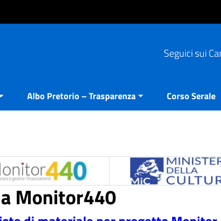
Seguici sui Ca
Albo Pretorio – Trasparenza
Corso Serale
ria Monitor440
isto di materiale per progetto Monitor