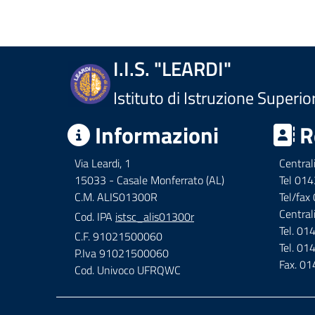
I.I.S. "LEARDI"
Istituto di Istruzione Superio
Informazioni
R
Via Leardi, 1
Central
15033 - Casale Monferrato (AL)
Tel 01
C.M. ALIS01300R
Tel/fa
Central
Cod. IPA
istsc_alis01300r
Tel. 0
C.F. 91021500060
Tel. 0
P.Iva 91021500060
Fax. 0
Cod. Univoco UFRQWC