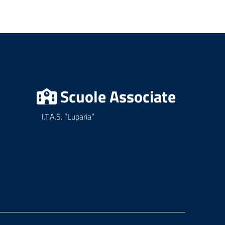
Scuole Associate
I.T.A.S. “Luparia”