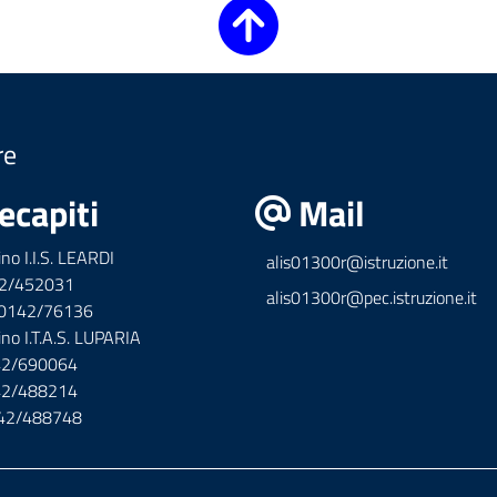
re
ecapiti
Mail
ino I.I.S. LEARDI
alis01300r@istruzione.it
42/452031
alis01300r@pec.istruzione.it
x 0142/76136
ino I.T.A.S. LUPARIA
142/690064
142/488214
142/488748