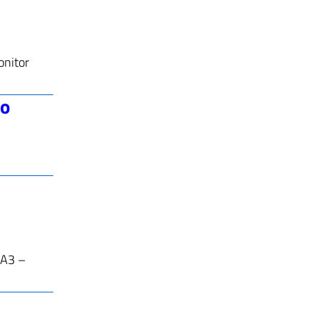
onitor
vo
” A3 –