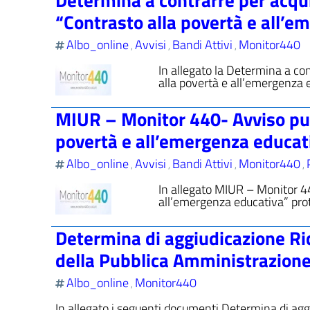
“Contrasto alla povertà e all’e
Albo_online
Avvisi
Bandi Attivi
Monitor440
,
,
,
In allegato la Determina a co
alla povertà e all’emergenza ed
MIUR – Monitor 440- Avviso pu
povertà e all’emergenza educat
Albo_online
Avvisi
Bandi Attivi
Monitor440
,
,
,
,
In allegato MIUR – Monitor 
all’emergenza educativa” pro
Determina di aggiudicazione Ric
della Pubblica Amministrazione 
Albo_online
Monitor440
,
In allegato i seguenti documenti Determina di agg