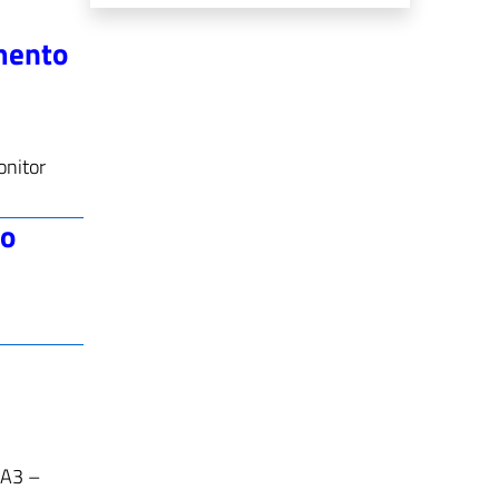
amento
onitor
vo
” A3 –