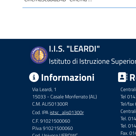
I.I.S. "LEARDI"
Istituto di Istruzione Superio
Informazioni
R
Via Leardi, 1
Central
15033 - Casale Monferrato (AL)
Tel 01
C.M. ALIS01300R
Tel/fa
Central
Cod. IPA
istsc_alis01300r
Tel. 0
C.F. 91021500060
Tel. 0
P.Iva 91021500060
Fax. 0
Cod. Univoco UFRQWC