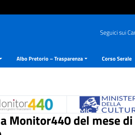
Seguici sui Ca
Albo Pretorio – Trasparenza
Corso Serale
ria Monitor440 del mese di
9