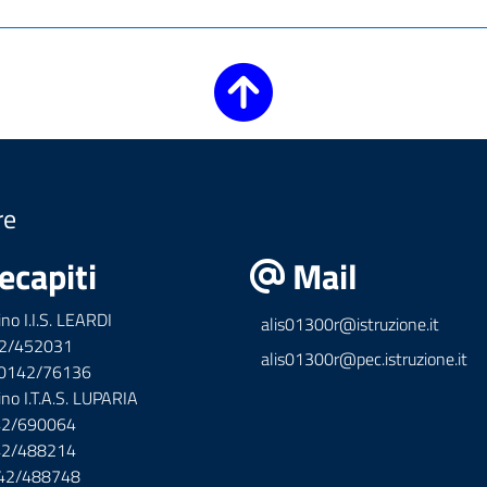
re
ecapiti
Mail
ino I.I.S. LEARDI
alis01300r@istruzione.it
42/452031
alis01300r@pec.istruzione.it
x 0142/76136
ino I.T.A.S. LUPARIA
142/690064
142/488214
142/488748