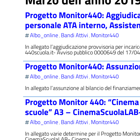
Progetto Monitor440: Aggiudica
personale ATA interno, Assiste
Albo_online
Bandi Attivi
Monitor440
,
,
In allegato l’aggiudicazione provvisoria per inca
440scuola.it- Avviso pubblico 0000649 del 17/04
Progetto Monitor440: Assunzione
Albo_online
Bandi Attivi
Monitor440
,
,
In allegato l’assunzione al bilancio del finanziam
Progetto Monitor 440: “Cinema pe
scuole” A3 – CinemaScuolaLAB-
Albo_online
Bandi Attivi
Monitor440
,
,
In allegato varie determine per il Progetto Monitor
CinemaScuolaLAB- Cinema …