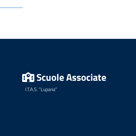
Scuole Associate
I.T.A.S. “Luparia”