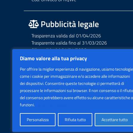
Pubblicità legale
Trasparenza valida dal 01/04/2026
Trasparente valida fino al 31/03/2026
Albo valido dal 01/04/2026
Albo valido fino al 31/03/2026
Diamo valore alla tua privacy
Privacy – Informative – VideoSorveglianza
Per offrire la miglior esperienza di navigazione, usiamo tecnologie
Accessibilità AGID Form
come i cookie per immagazzinare e/o accedere alle informazioni
dei dispositivi. Consentire queste tecnologie ci permetterà di
processare le informazioni sui browser. Il non consenso o il rifiuto
del consenso potrebbero avere effetto su alcune caratteristiche o
funzioni.
Politica sui cookie
Personalizza
Rifiuta tutto
Accettare tutto