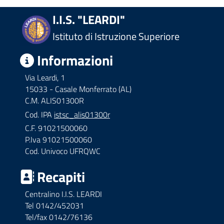
I.I.S. "LEARDI"
Istituto di Istruzione Superiore
Informazioni
Via Leardi, 1
15033 - Casale Monferrato (AL)
C.M. ALIS01300R
Cod. IPA
istsc_alis01300r
C.F. 91021500060
P.Iva 91021500060
Cod. Univoco UFRQWC
Recapiti
Centralino I.I.S. LEARDI
Tel 0142/452031
Tel/fax 0142/76136