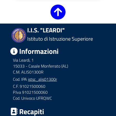
I.I.S. "LEARDI"
Istituto di Istruzione Superiore
Informazioni
Via Leardi, 1
15033 - Casale Monferrato (AL)
C.M. ALIS01300R
Cod. IPA
istsc_alis01300r
C.F. 91021500060
P.Iva 91021500060
Cod. Univoco UFRQWC
Recapiti