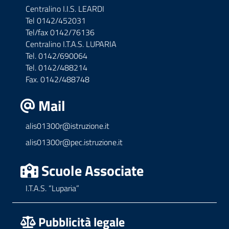
Centralino I.I.S. LEARDI
Tel 0142/452031
Tel/fax 0142/76136
Centralino I.T.A.S. LUPARIA
Tel. 0142/690064
Tel. 0142/488214
Fax. 0142/488748
Mail
alis01300r@istruzione.it
alis01300r@pec.istruzione.it
Scuole Associate
I.T.A.S. “Luparia”
Pubblicità legale