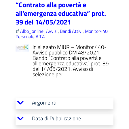
“Contrato alla povertà e
all’emergenza educativa” prot.
39 del 14/05/2021
ll'interno del sito
Albo_online
Avvisi
Bandi Attivi
Monitor440
,
,
,
,
Personale A.T.A.
In allegato MIUR – Monitor 440-
Avviso pubblico DM 48/2021
Bando “Contrato alla povertà e
all’emergenza educativa” prot. 39
t
del 14/05/2021. Avviso di
selezione per …
Argomenti
Data di Pubblicazione