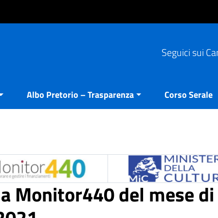
Seguici sui Ca
Albo Pretorio – Trasparenza
Corso Serale
ria Monitor440 del mese di
2021