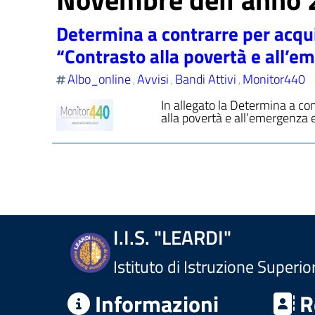
Determina a contrarre per acqu
“Contrasto alla povertà e all’e
Albo_online
Avvisi
Bandi Attivi
Monitor440
,
,
,
In allegato la Determina a co
alla povertà e all’emergenza ed
I.I.S. "LEARDI"
Istituto di Istruzione Superio
Informazioni
R