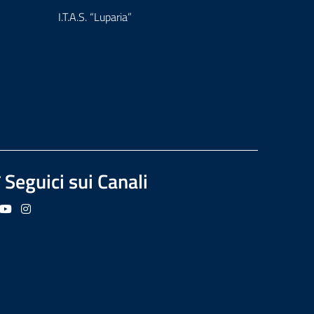
I.T.A.S. “Luparia”
Seguici sui Canali
guici su Facebook
Seguici su YouTube
Seguici su Instagram
Seguici su Podcast