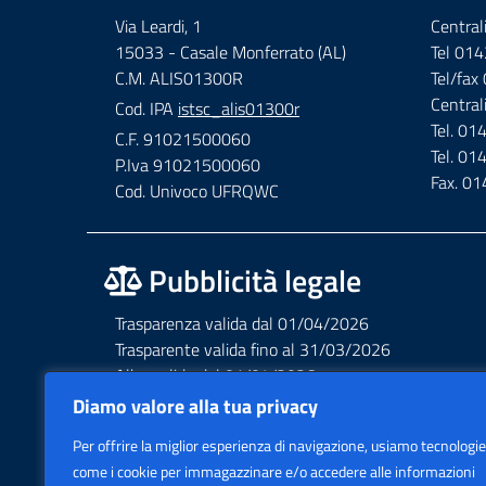
Via Leardi, 1
Central
15033 - Casale Monferrato (AL)
Tel 01
C.M. ALIS01300R
Tel/fa
Central
Cod. IPA
istsc_alis01300r
Tel. 0
C.F. 91021500060
Tel. 0
P.Iva 91021500060
Fax. 0
Cod. Univoco UFRQWC
Pubblicità legale
Trasparenza valida dal 01/04/2026
Trasparente valida fino al 31/03/2026
Albo valido dal 01/04/2026
Albo valido fino al 31/03/2026
Diamo valore alla tua privacy
Privacy – Informative – VideoSorveglianza
Per offrire la miglior esperienza di navigazione, usiamo tecnologie
Accessibilità AGID Form
come i cookie per immagazzinare e/o accedere alle informazioni