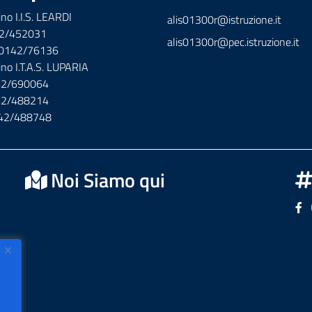
ino I.I.S. LEARDI
alis01300r@istruzione.it
42/452031
alis01300r@pec.istruzione.it
x 0142/76136
ino I.T.A.S. LUPARIA
142/690064
142/488214
142/488748
Noi Siamo qui
Se