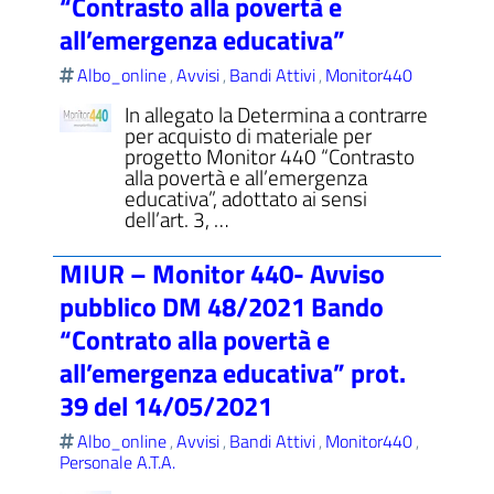
“Contrasto alla povertà e
all’emergenza educativa”
Albo_online
Avvisi
Bandi Attivi
Monitor440
,
,
,
In allegato la Determina a contrarre
ll'interno del sito
per acquisto di materiale per
progetto Monitor 440 “Contrasto
alla povertà e all’emergenza
educativa”, adottato ai sensi
dell’art. 3, …
t
MIUR – Monitor 440- Avviso
pubblico DM 48/2021 Bando
“Contrato alla povertà e
all’emergenza educativa” prot.
39 del 14/05/2021
Albo_online
Avvisi
Bandi Attivi
Monitor440
,
,
,
,
Personale A.T.A.