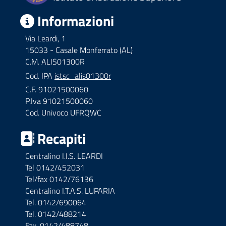
Informazioni
Via Leardi, 1
15033 - Casale Monferrato (AL)
C.M. ALIS01300R
Cod. IPA
istsc_alis01300r
C.F. 91021500060
P.Iva 91021500060
Cod. Univoco UFRQWC
Recapiti
Centralino I.I.S. LEARDI
Tel 0142/452031
Tel/fax 0142/76136
Centralino I.T.A.S. LUPARIA
Tel. 0142/690064
Tel. 0142/488214
Fax. 0142/488748