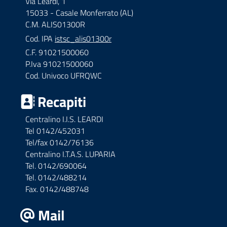
Via Leardi, 1
15033 - Casale Monferrato (AL)
C.M. ALIS01300R
Cod. IPA
istsc_alis01300r
C.F. 91021500060
P.Iva 91021500060
Cod. Univoco UFRQWC
Recapiti
Centralino I.I.S. LEARDI
Tel 0142/452031
Tel/fax 0142/76136
Centralino I.T.A.S. LUPARIA
Tel. 0142/690064
Tel. 0142/488214
Fax. 0142/488748
Mail