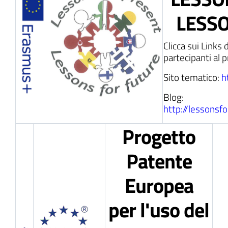
LESS
Clicca sui Links 
ll'interno del sito
partecipanti al 
Sito tematico:
h
Blog:
http://lessonsf
t
Progetto
Patente
Europea
per l'uso del