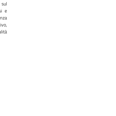
 sul
si e
enza
ivo,
lità