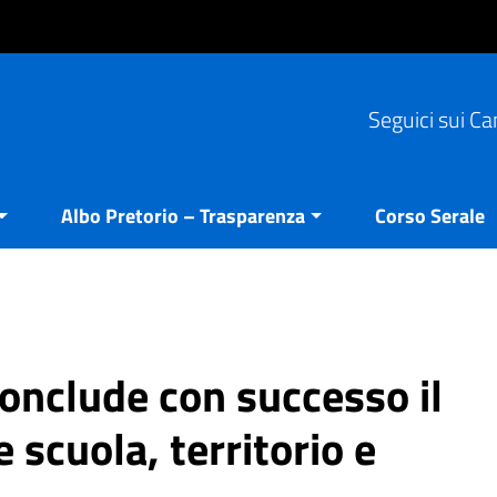
Seguici sui Ca
Albo Pretorio – Trasparenza
Corso Serale
 conclude con successo il
 scuola, territorio e