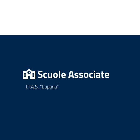
Scuole Associate
I.T.A.S. “Luparia”