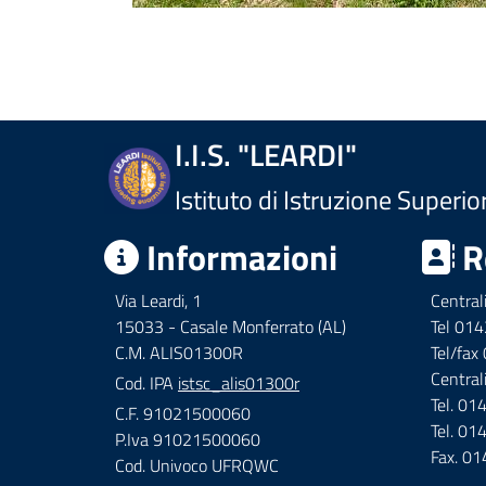
I.I.S. "LEARDI"
Istituto di Istruzione Superio
Informazioni
R
Via Leardi, 1
Central
15033 - Casale Monferrato (AL)
Tel 01
C.M. ALIS01300R
Tel/fa
Central
Cod. IPA
istsc_alis01300r
Tel. 0
C.F. 91021500060
Tel. 0
P.Iva 91021500060
Fax. 0
Cod. Univoco UFRQWC