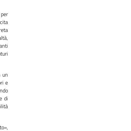
 per
cita
reta
ltà,
anti
turi
n un
ri e
endo
e di
lità
to»,