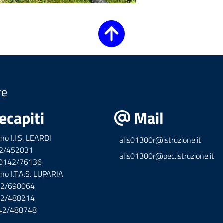
re
ecapiti
Mail
ino I.I.S. LEARDI
alis01300r@istruzione.it
42/452031
alis01300r@pec.istruzione.it
x 0142/76136
ino I.T.A.S. LUPARIA
142/690064
142/488214
142/488748