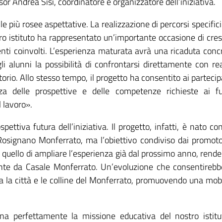
or Andrea Sisi, coordinatore e organizzatore dell’iniziativa.
le più rosee aspettative. La realizzazione di percorsi specifici
ostro istituto ha rappresentato un’importante occasione di cres
denti coinvolti. L’esperienza maturata avrà una ricaduta conc
i alunni la possibilità di confrontarsi direttamente con rea
itorio. Allo stesso tempo, il progetto ha consentito ai partecip
a delle prospettive e delle competenze richieste ai fu
 lavoro».
ttiva futura dell’iniziativa. Il progetto, infatti, è nato co
Rosignano Monferrato, ma l’obiettivo condiviso dai promoto
quello di ampliare l’esperienza già dal prossimo anno, rend
mente da Casale Monferrato. Un’evoluzione che consentirebb
ra la città e le colline del Monferrato, promuovendo una mobi
na perfettamente la missione educativa del nostro istitu