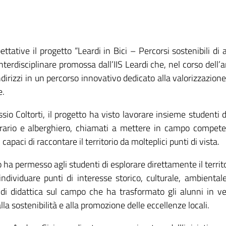
ettative il progetto “Leardi in Bici – Percorsi sostenibili di a
 interdisciplinare promossa dall’IIS Leardi che, nel corso dell’
indirizzi in un percorso innovativo dedicato alla valorizzazione
e.
sio Coltorti, il progetto ha visto lavorare insieme studenti d
T, agrario e alberghiero, chiamati a mettere in campo compet
i capaci di raccontare il territorio da molteplici punti di vista.
ha permesso agli studenti di esplorare direttamente il territo
ndividuare punti di interesse storico, culturale, ambiental
i didattica sul campo che ha trasformato gli alunni in ve
lla sostenibilità e alla promozione delle eccellenze locali.