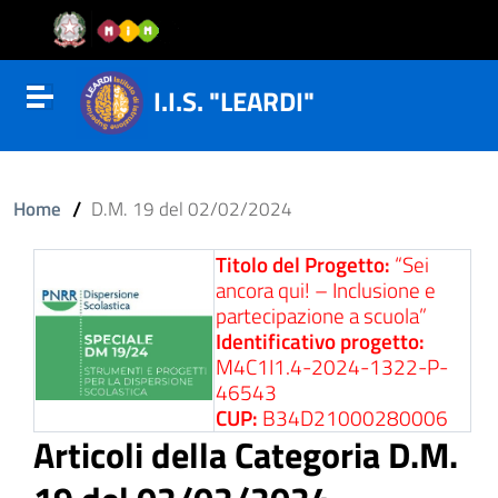
Vai al contenuto
Vail al menu di navigazione
Vai al footer
I.I.S. "LEARDI"
Attiva disattiva la navigazione
/
Home
D.M. 19 del 02/02/2024
Titolo del Progetto:
“Sei
ancora qui! – Inclusione e
partecipazione a scuola”
Identificativo progetto:
M4C1I1.4-2024-1322-P-
46543
CUP:
B34D21000280006
Articoli della Categoria D.M.