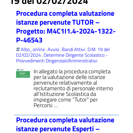
19 del 02/02/2024
Procedura completa valutazione
istanze pervenute TUTOR –
Progetto: M4C1I1.4-2024-1322-
ll'interno del sito
P-46543
Albo_online
Avvisi
Bandi Attivi
D.M. 19 del
,
,
,
02/02/2024
Determine Dirigente Scolastico -
,
Provvedimenti Dirigenziali/Amministrativi
t
In allegato la procedura completa
per la valutazione delle istanze
pervenute relativamente al
reclutamento di personale interno
all’Istituzione Scolastica da
impiegare come “Tutor” per
Percorsi …
Procedura completa valutazione
istanze pervenute Esperti –