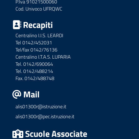
P.Iva 91021500060
Cod. Univoco UFRQWC
Recapiti
Centralino I.I.S. LEARDI
Tel 0142/452031
Tel/fax 0142/76136
Centralino I.T.A.S. LUPARIA
Tel. 0142/690064
Tel. 0142/488214
Fax. 0142/488748
Mail
alis01300r@istruzione.it
alis01300r@pec.istruzione.it
Scuole Associate