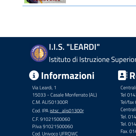
I.I.S. "LEARDI"
Istituto di Istruzione Superio
Informazioni
R
Via Leardi, 1
Central
15033 - Casale Monferrato (AL)
Tel 01
C.M. ALIS01300R
Tel/fa
Central
Cod. IPA
istsc_alis01300r
Tel. 0
C.F. 91021500060
Tel. 0
P.Iva 91021500060
Fax. 0
Cod. Univoco UFRQWC