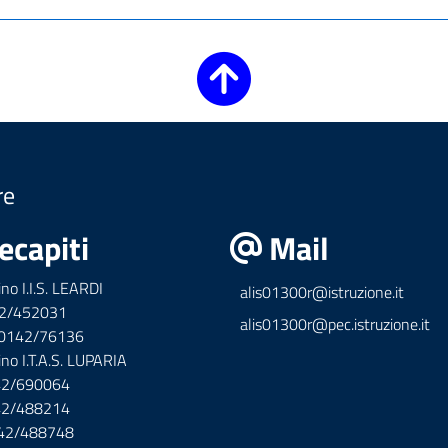
re
ecapiti
Mail
ino I.I.S. LEARDI
alis01300r@istruzione.it
42/452031
alis01300r@pec.istruzione.it
x 0142/76136
ino I.T.A.S. LUPARIA
142/690064
142/488214
142/488748