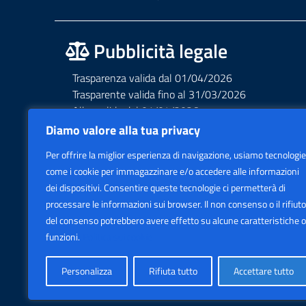
Pubblicità legale
Trasparenza valida dal 01/04/2026
Trasparente valida fino al 31/03/2026
Albo valido dal 01/04/2026
Albo valido fino al 31/03/2026
Diamo valore alla tua privacy
Privacy – Informative – VideoSorveglianza
Per offrire la miglior esperienza di navigazione, usiamo tecnologie
Accessibilità AGID Form
come i cookie per immagazzinare e/o accedere alle informazioni
dei dispositivi. Consentire queste tecnologie ci permetterà di
processare le informazioni sui browser. Il non consenso o il rifiuto
del consenso potrebbero avere effetto su alcune caratteristiche o
funzioni.
Politica sui cookie
Personalizza
Rifiuta tutto
Accettare tutto