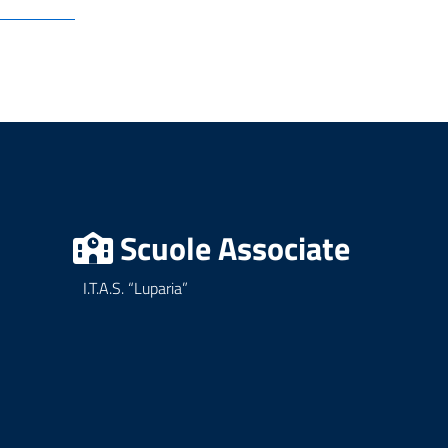
Scuole Associate
I.T.A.S. “Luparia”