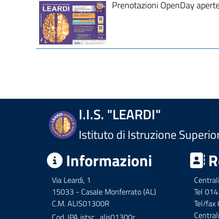
Prenotazioni OpenDay aperte.
I.I.S. "LEARDI"
Istituto di Istruzione Superio
Informazioni
R
Via Leardi, 1
Central
15033 - Casale Monferrato (AL)
Tel 01
C.M. ALIS01300R
Tel/fa
Central
Cod. IPA
istsc_alis01300r