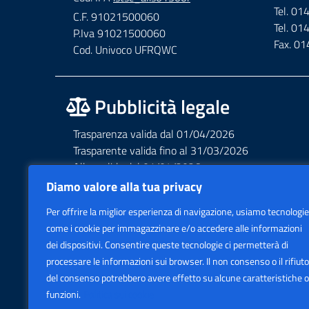
Tel. 0
C.F. 91021500060
Tel. 0
P.Iva 91021500060
Fax. 0
Cod. Univoco UFRQWC
Pubblicità legale
Trasparenza valida dal 01/04/2026
Trasparente valida fino al 31/03/2026
Albo valido dal 01/04/2026
Albo valido fino al 31/03/2026
Diamo valore alla tua privacy
Privacy – Informative – VideoSorveglianza
Per offrire la miglior esperienza di navigazione, usiamo tecnologie
Accessibilità AGID Form
come i cookie per immagazzinare e/o accedere alle informazioni
dei dispositivi. Consentire queste tecnologie ci permetterà di
processare le informazioni sui browser. Il non consenso o il rifiuto
del consenso potrebbero avere effetto su alcune caratteristiche o
funzioni.
Politica sui cookie