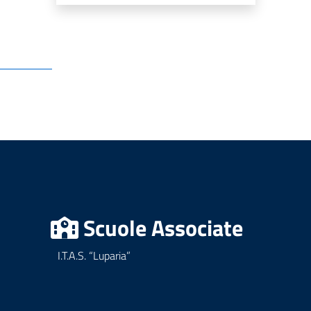
Scuole Associate
I.T.A.S. “Luparia”