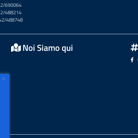
142/690064
142/488214
142/488748
Noi Siamo qui
Se