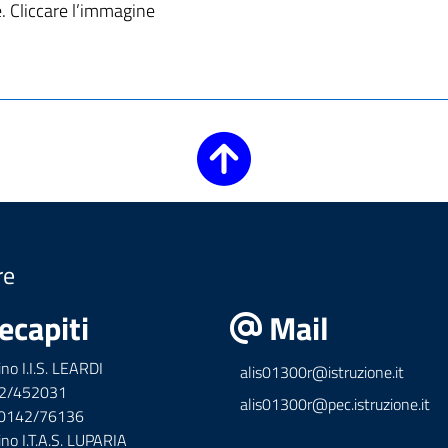
 Cliccare l’immagine
re
ecapiti
Mail
ino I.I.S. LEARDI
alis01300r@istruzione.it
42/452031
alis01300r@pec.istruzione.it
x 0142/76136
ino I.T.A.S. LUPARIA