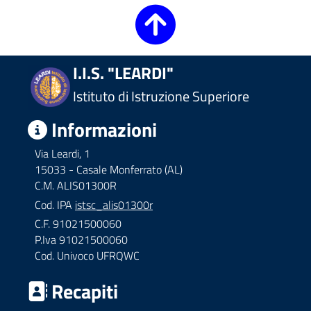
I.I.S. "LEARDI"
Istituto di Istruzione Superiore
Informazioni
Via Leardi, 1
15033 - Casale Monferrato (AL)
C.M. ALIS01300R
Cod. IPA
istsc_alis01300r
C.F. 91021500060
P.Iva 91021500060
Cod. Univoco UFRQWC
Recapiti