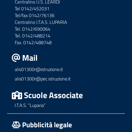
Centralino I.I.S. LEARDI
Tel 0142/452031
Tel/fax 0142/76136
Centralino I.T.A.S. LUPARIA
Tel. 0142/690064
Tel. 0142/488214
Fax. 0142/488748
Mail
alis01300r@istruzione.it
alis01300r@pec.istruzione.it
Scuole Associate
I.T.A.S. “Luparia”
Pubblicità legale