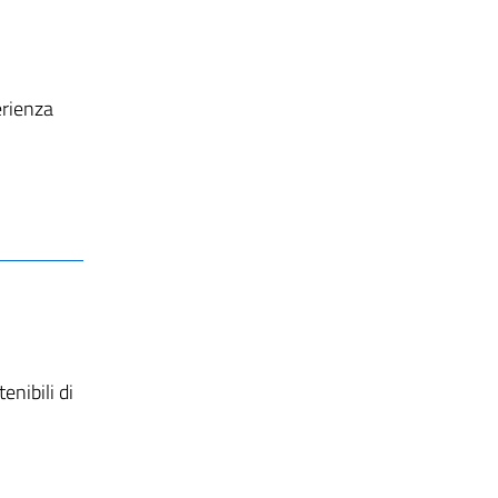
erienza
enibili di