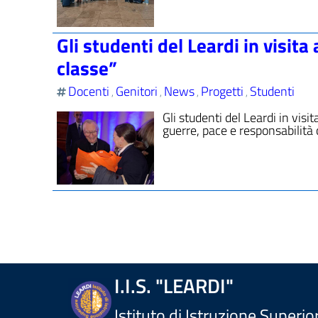
Gli studenti del Leardi in visit
classe”
Docenti
Genitori
News
Progetti
Studenti
,
,
,
,
Gli studenti del Leardi in visi
guerre, pace e responsabilità 
I.I.S. "LEARDI"
Istituto di Istruzione Superio