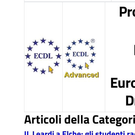
Pr
Eur
D
Articoli della Catego
IL Leardi a Elche: gli studenti 