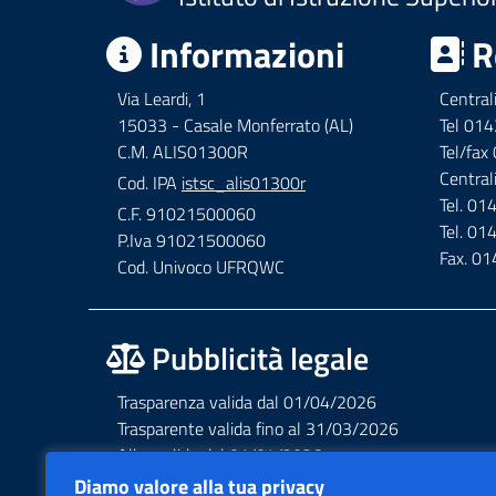
Informazioni
R
Via Leardi, 1
Central
15033 - Casale Monferrato (AL)
Tel 01
C.M. ALIS01300R
Tel/fa
Central
Cod. IPA
istsc_alis01300r
Tel. 0
C.F. 91021500060
Tel. 0
P.Iva 91021500060
Fax. 0
Cod. Univoco UFRQWC
Pubblicità legale
Trasparenza valida dal 01/04/2026
Trasparente valida fino al 31/03/2026
Albo valido dal 01/04/2026
Albo valido fino al 31/03/2026
Diamo valore alla tua privacy