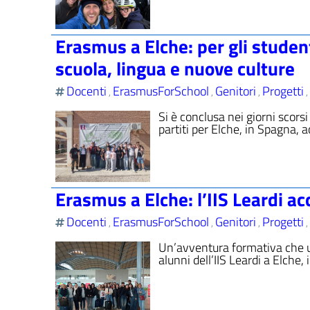
Erasmus a Elche: per gli student
scuola, lingua e nuove culture
Docenti
ErasmusForSchool
Genitori
Progetti
,
,
,
,
Si è conclusa nei giorni scors
partiti per Elche, in Spagna,
Erasmus a Elche: l’IIS Leardi a
Docenti
ErasmusForSchool
Genitori
Progetti
,
,
,
,
Un’avventura formativa che un
alunni dell’IIS Leardi a Elche,