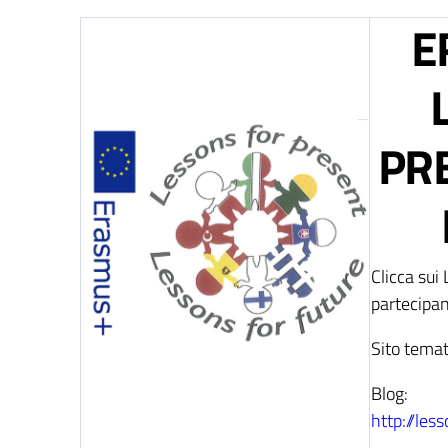
E
PR
Clicca sui 
partecipan
Sito temat
Blog:
http://les