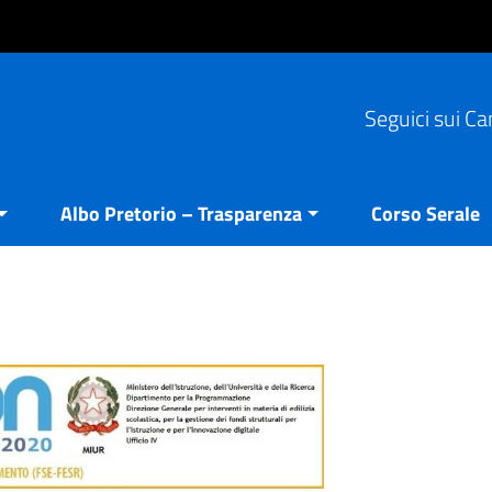
Seguici sui Ca
Albo Pretorio – Trasparenza
Corso Serale