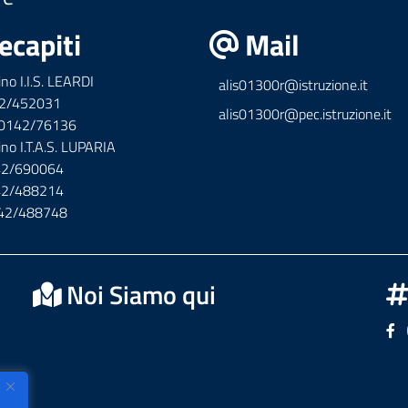
ecapiti
Mail
ino I.I.S. LEARDI
alis01300r@istruzione.it
42/452031
alis01300r@pec.istruzione.it
x 0142/76136
ino I.T.A.S. LUPARIA
142/690064
142/488214
142/488748
Noi Siamo qui
Se