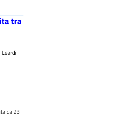
ita tra
S Leardi
uta da 23