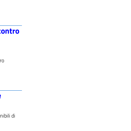
ncontro
tro
e
ibili di