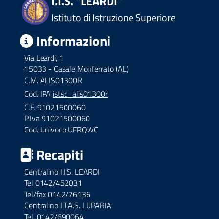
I.I.S. "LEARDI"
Istituto di Istruzione Superiore
Informazioni
Via Leardi, 1
15033 - Casale Monferrato (AL)
C.M. ALIS01300R
Cod. IPA
istsc_alis01300r
C.F. 91021500060
P.Iva 91021500060
Cod. Univoco UFRQWC
Recapiti
Centralino I.I.S. LEARDI
Tel 0142/452031
Tel/fax 0142/76136
Centralino I.T.A.S. LUPARIA
Tel. 0142/690064