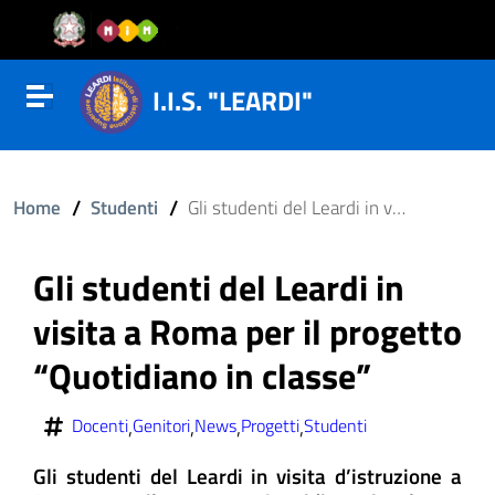
Vai al contenuto
Vail al menu di navigazione
Vai al footer
I.I.S. "LEARDI"
Attiva disattiva la navigazione
/
/
Home
Studenti
Gli studenti del Leardi in visita a Roma per il progetto “Quotidiano in classe”
Gli studenti del Leardi in
visita a Roma per il progetto
“Quotidiano in classe”
,
,
,
,
Docenti
Genitori
News
Progetti
Studenti
Gli studenti del Leardi in visita d’istruzione a