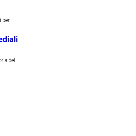
i per
ediali
oria del