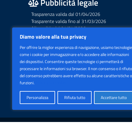
Pubblicità legale
Trasparenza valida dal 01/04/2026
Trasparente valida fino al 31/03/2026
Albo valido dal 01/04/2026
Albo valido fino al 31/03/2026
Diamo valore alla tua privacy
Privacy – Informative – VideoSorveglianza
Per offrire la miglior esperienza di navigazione, usiamo tecnologie
Accessibilità AGID Form
come i cookie per immagazzinare e/o accedere alle informazioni
dei dispositivi. Consentire queste tecnologie ci permetterà di
processare le informazioni sui browser. Il non consenso o il rifiuto
del consenso potrebbero avere effetto su alcune caratteristiche o
funzioni.
Politica sui cookie
Personalizza
Rifiuta tutto
Accettare tutto
Sezione Legale