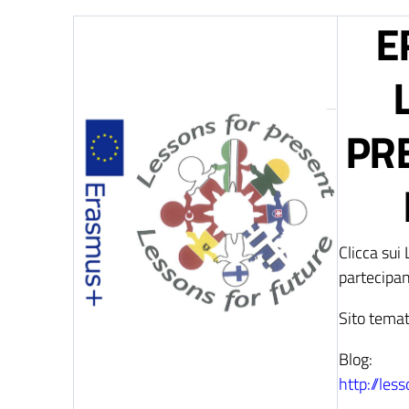
E
PR
Clicca sui 
partecipan
Sito temat
Blog:
http://les