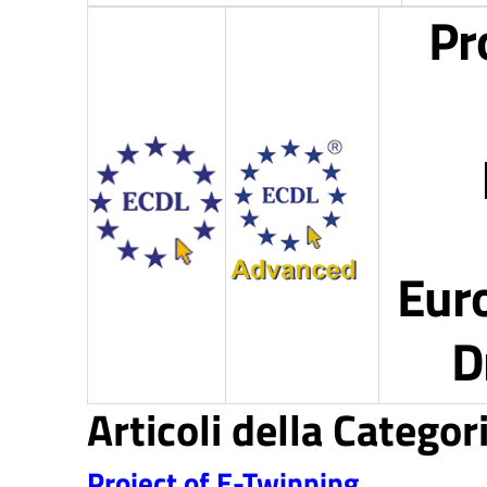
Pr
Eur
D
Articoli della Categor
Project of E-Twinning