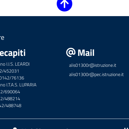
re
ecapiti
Mail
ino I.I.S. LEARDI
alis01300r@istruzione.it
42/452031
alis01300r@pec.istruzione.it
x 0142/76136
ino I.T.A.S. LUPARIA
142/690064
142/488214
142/488748