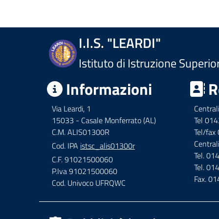
I.I.S. "LEARDI"
Istituto di Istruzione Superio
Informazioni
R
Via Leardi, 1
Central
15033 - Casale Monferrato (AL)
Tel 01
C.M. ALIS01300R
Tel/fa
Central
Cod. IPA
istsc_alis01300r
Tel. 0
C.F. 91021500060
Tel. 0
P.Iva 91021500060
Fax. 0
Cod. Univoco UFRQWC