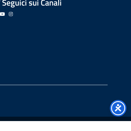
Seguici sui Canali
guici su Facebook
Seguici su YouTube
Seguici su Instagram
Seguici su Podcast
Copyright
2026 I.I.S. "LEARDI"