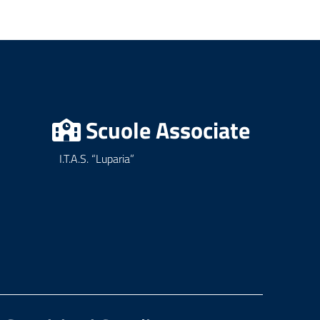
Scuole Associate
I.T.A.S. “Luparia”