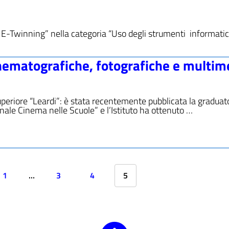
of E-Twinning” nella categoria “Uso degli strumenti informatic
inematografiche, fotografiche e multim
Superiore “Leardi”: è stata recentemente pubblicata la graduat
nale Cinema nelle Scuole” e l’Istituto ha ottenuto …
1
…
3
4
5