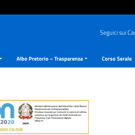
Seguici sui Ca
Albo Pretorio – Trasparenza
Corso Serale