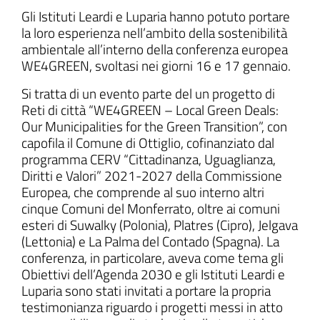
Gli Istituti Leardi e Luparia hanno potuto portare
la loro esperienza nell’ambito della sostenibilità
ambientale all’interno della conferenza europea
WE4GREEN, svoltasi nei giorni 16 e 17 gennaio.
ll'interno del sito
Si tratta di un evento parte del un progetto di
Reti di città “WE4GREEN – Local Green Deals:
Our Municipalities for the Green Transition”, con
capofila il Comune di Ottiglio, cofinanziato dal
programma CERV “Cittadinanza, Uguaglianza,
t
Diritti e Valori” 2021-2027 della Commissione
Europea, che comprende al suo interno altri
cinque Comuni del Monferrato, oltre ai comuni
esteri di Suwalky (Polonia), Platres (Cipro), Jelgava
(Lettonia) e La Palma del Contado (Spagna). La
conferenza, in particolare, aveva come tema gli
Obiettivi dell’Agenda 2030 e gli Istituti Leardi e
Luparia sono stati invitati a portare la propria
testimonianza riguardo i progetti messi in atto