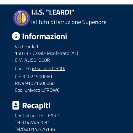
I.I.S. "LEARDI"
Istituto di Istruzione Superiore
Informazioni
Via Leardi, 1
15033 - Casale Monferrato (AL)
C.M. ALIS01300R
Cod. IPA
istsc_alis01300r
C.F. 91021500060
P.Iva 91021500060
Cod. Univoco UFRQWC
Recapiti
Centralino I.I.S. LEARDI
Tel 0142/452031
Tel/fax 0142/76136