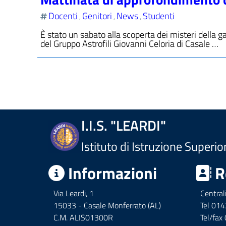
Docenti
Genitori
News
Studenti
,
,
,
È stato un sabato alla scoperta dei misteri della ga
del Gruppo Astrofili Giovanni Celoria di Casale …
I.I.S. "LEARDI"
Istituto di Istruzione Superio
Informazioni
R
Via Leardi, 1
Central
15033 - Casale Monferrato (AL)
Tel 01
C.M. ALIS01300R
Tel/fa