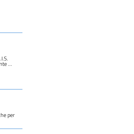
I.S.
ante …
 che per