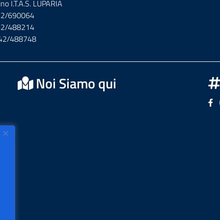
ino I.T.A.S. LUPARIA
142/690064
142/488214
142/488748
Noi Siamo qui
Se