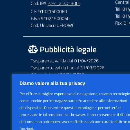
Central
Cod. IPA
istsc_alis01300r
Tel. 0
C.F. 91021500060
Tel. 0
P.Iva 91021500060
Fax. 0
Cod. Univoco UFRQWC
Pubblicità legale
Trasparenza valida dal 01/04/2026
Trasparente valida fino al 31/03/2026
Albo valido dal 01/04/2026
Albo valido fino al 31/03/2026
Diamo valore alla tua privacy
Privacy – Informative – VideoSorveglianza
Per offrire la miglior esperienza di navigazione, usiamo tecnologie
Accessibilità AGID Form
come i cookie per immagazzinare e/o accedere alle informazioni
dei dispositivi. Consentire queste tecnologie ci permetterà di
processare le informazioni sui browser. Il non consenso o il rifiuto
del consenso potrebbero avere effetto su alcune caratteristiche o
funzioni.
Politica sui cookie