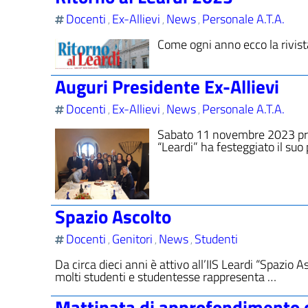
Docenti
Ex-Allievi
News
Personale A.T.A.
,
,
,
Come ogni anno ecco la rivista
Auguri Presidente Ex-Allievi
Docenti
Ex-Allievi
News
Personale A.T.A.
,
,
,
Sabato 11 novembre 2023 presso
“Leardi” ha festeggiato il suo
Spazio Ascolto
Docenti
Genitori
News
Studenti
,
,
,
Da circa dieci anni è attivo all’IIS Leardi “Spazio A
molti studenti e studentesse rappresenta …
Mattinata di approfondimento co