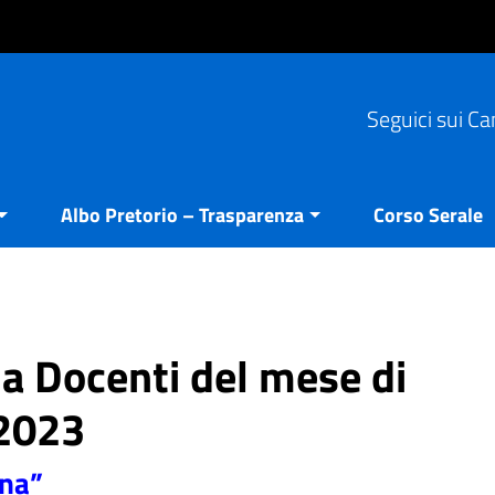
Seguici sui Ca
Albo Pretorio – Trasparenza
Corso Serale
ia Docenti del mese di
2023
ina”