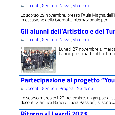
Docenti
Genitori
News
Studenti
,
,
,
Lo scorso 29 novembre, presso l’Aula Magna dell’IIS L
in occasione della Giornata internazionale per …
Gli alunni dell’Artistico e del T
Docenti
Genitori
News
Studenti
,
,
,
Lunedì 27 novembre al mercato 
hanno preso parte al flashmo
Partecipazione al progetto “Yo
Docenti
Genitori
Progetti
Studenti
,
,
,
Lo scorso mercoledì 22 novembre, un gruppo di stu
docenti Gianluca Banci e Lucia Passioni, si sono 
Ritorno al Leardi 2023