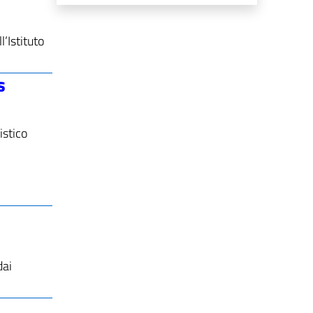
l’Istituto
s
istico
dai