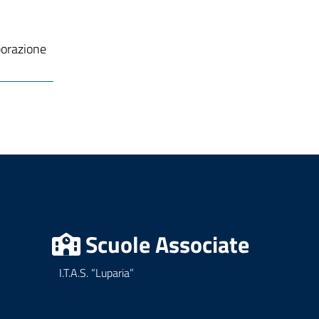
aborazione
Scuole Associate
I.T.A.S. “Luparia”