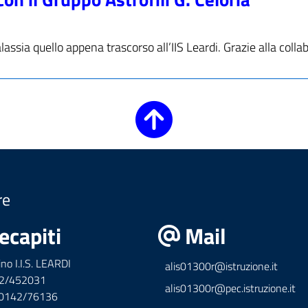
lassia quello appena trascorso all’IIS Leardi. Grazie alla coll
re
ecapiti
Mail
ino I.I.S. LEARDI
alis01300r@istruzione.it
42/452031
alis01300r@pec.istruzione.it
x 0142/76136