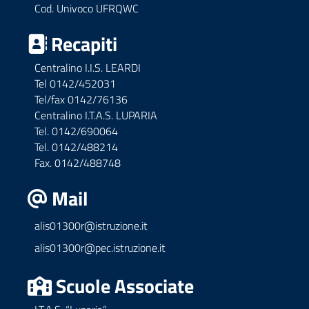
Cod. Univoco UFRQWC
Recapiti
Centralino I.I.S. LEARDI
Tel 0142/452031
Tel/fax 0142/76136
Centralino I.T.A.S. LUPARIA
Tel. 0142/690064
Tel. 0142/488214
Fax. 0142/488748
Mail
alis01300r@istruzione.it
alis01300r@pec.istruzione.it
Scuole Associate