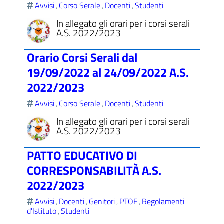
Avvisi
Corso Serale
Docenti
Studenti
,
,
,
In allegato gli orari per i corsi serali
A.S. 2022/2023
ll'interno del sito
Orario Corsi Serali dal
19/09/2022 al 24/09/2022 A.S.
2022/2023
Avvisi
Corso Serale
Docenti
Studenti
,
,
,
t
In allegato gli orari per i corsi serali
A.S. 2022/2023
PATTO EDUCATIVO DI
CORRESPONSABILITÀ A.S.
2022/2023
Avvisi
Docenti
Genitori
PTOF
Regolamenti
,
,
,
,
d'Istituto
Studenti
,