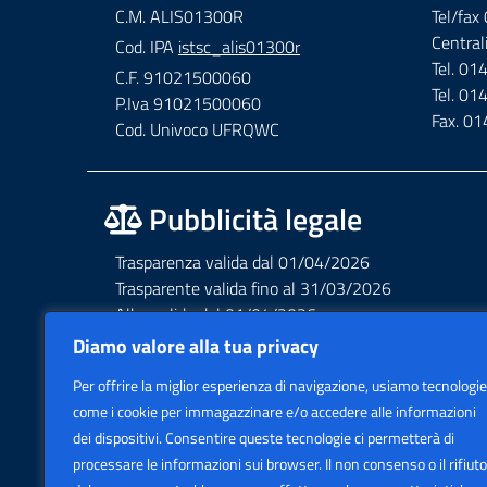
C.M. ALIS01300R
Tel/fa
Central
Cod. IPA
istsc_alis01300r
Tel. 0
C.F. 91021500060
Tel. 0
P.Iva 91021500060
Fax. 0
Cod. Univoco UFRQWC
Pubblicità legale
Trasparenza valida dal 01/04/2026
Trasparente valida fino al 31/03/2026
Albo valido dal 01/04/2026
Albo valido fino al 31/03/2026
Diamo valore alla tua privacy
Privacy – Informative – VideoSorveglianza
Per offrire la miglior esperienza di navigazione, usiamo tecnologie
Accessibilità AGID Form
come i cookie per immagazzinare e/o accedere alle informazioni
dei dispositivi. Consentire queste tecnologie ci permetterà di
processare le informazioni sui browser. Il non consenso o il rifiuto