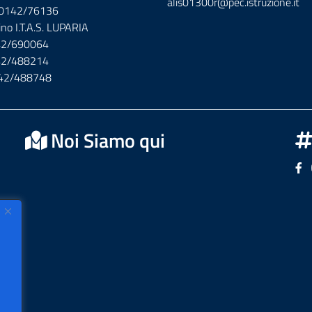
alis01300r@pec.istruzione.it
x 0142/76136
ino I.T.A.S. LUPARIA
142/690064
142/488214
142/488748
Noi Siamo qui
Se