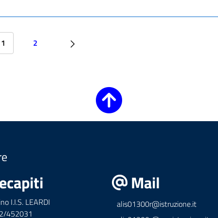
1
2
re
ecapiti
Mail
ino I.I.S. LEARDI
alis01300r@istruzione.it
42/452031