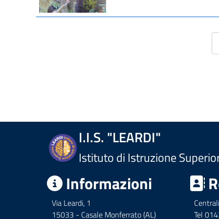
I.I.S. "LEARDI"
Istituto di Istruzione Superio
Informazioni
R
Via Leardi, 1
Central
15033 - Casale Monferrato (AL)
Tel 01