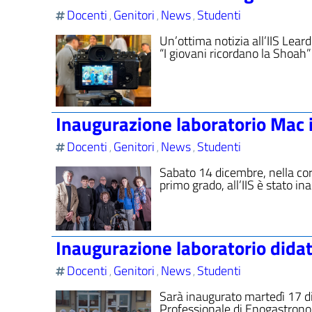
Docenti
Genitori
News
Studenti
,
,
,
Un’ottima notizia all’IIS Lear
“I giovani ricordano la Shoah
Inaugurazione laboratorio Mac i
Docenti
Genitori
News
Studenti
,
,
,
Sabato 14 dicembre, nella cor
primo grado, all’IIS è stato in
Inaugurazione laboratorio didat
Docenti
Genitori
News
Studenti
,
,
,
Sarà inaugurato martedì 17 di
Professionale di Enogastronomi