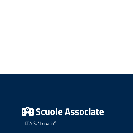
Scuole Associate
I.T.A.S. “Luparia”