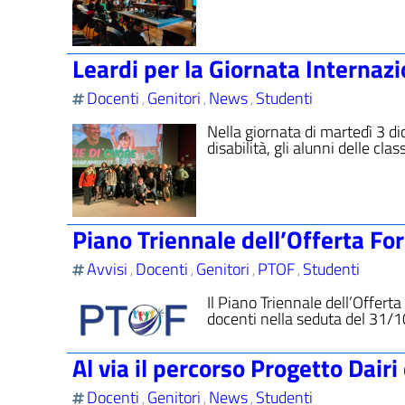
Leardi per la Giornata Internazi
Docenti
Genitori
News
Studenti
,
,
,
Nella giornata di martedì 3 d
disabilità, gli alunni delle cla
Piano Triennale dell’Offerta 
Avvisi
Docenti
Genitori
PTOF
Studenti
,
,
,
,
Il Piano Triennale dell’Offert
docenti nella seduta del 31/10
Al via il percorso Progetto Dair
Docenti
Genitori
News
Studenti
,
,
,