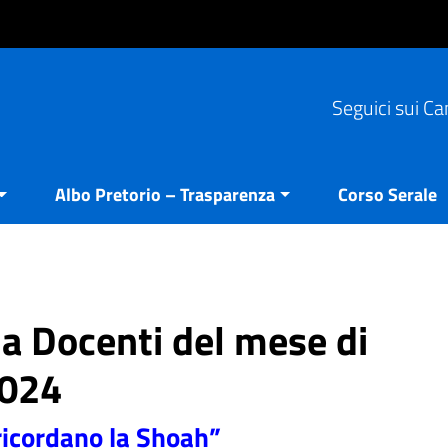
Seguici sui Ca
Albo Pretorio – Trasparenza
Corso Serale
ia Docenti del mese di
2024
 ricordano la Shoah”