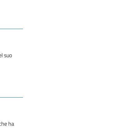
el suo
 che ha