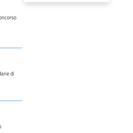
concorso
arie di
o