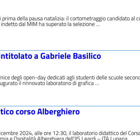
di prima della pausa natalizia: il cortometraggio candidato al 
” indetto dal MIM ha superato la selezione …
ntitolato a Gabriele Basilico
nice degli open-day dedicati agli studenti delle scuole second
augurato il rinnovato laboratorio di grafica …
tico corso Alberghiero
cembre 2024, alle ore 12:30, il laboratorio didattico del Cors
a e Ospitalità Alberghiera dell’IIS Leardi – ITA Luparia, …