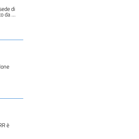
 sede di
to da …
alone
NRR è