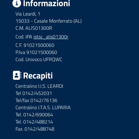
Informazioni
Via Leardi, 1
15033 - Casale Monferrato (AL)
C.M. ALIS01300R
Cod. IPA
istsc_alis01300r
C.F. 91021500060
P.Iva 91021500060
Cod. Univoco UFRQWC
Recapiti
Centralino I.I.S. LEARDI
Tel 0142/452031
Tel/fax 0142/76136
Centralino I.T.A.S. LUPARIA
Tel. 0142/690064
Tel. 0142/488214
Fax. 0142/488748