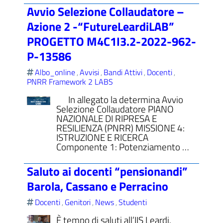
Avvio Selezione Collaudatore –
Azione 2 -“FutureLeardiLAB”
PROGETTO M4C1I3.2-2022-962-
P-13586
Albo_online
Avvisi
Bandi Attivi
Docenti
,
,
,
,
PNRR Framework 2 LABS
In allegato la determina Avvio
Selezione Collaudatore PIANO
NAZIONALE DI RIPRESA E
RESILIENZA (PNRR) MISSIONE 4:
ISTRUZIONE E RICERCA
Componente 1: Potenziamento …
Saluto ai docenti “pensionandi”
Barola, Cassano e Perracino
Docenti
Genitori
News
Studenti
,
,
,
È tempo di saluti all’IIS Leardi.