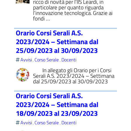
ricco di novità per l’IIS Leardi, in
particolare per quanto riguarda
l’innovazione tecnologica. Grazie ai
fondi …
Orario Corsi Serali A.S.
ll'interno del sito
2023/2024 – Settimana dal
25/09/2023 al 30/09/2023
Avvisi
Corso Serale
Docenti
,
,
t
In allegato gli Orario per i Corsi
Serali A.S. 2023/2024 – Settimana
dal 25/09/2023 al 30/09/2023
Orario Corsi Serali A.S.
2023/2024 – Settimana dal
18/09/2023 al 23/09/2023
Avvisi
Corso Serale
Docenti
,
,