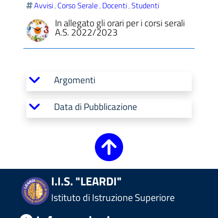
Avvisi
Corso Serale
Docenti
Studenti
,
,
,
In allegato gli orari per i corsi serali
A.S. 2022/2023
ll'interno del sito
Argomenti
Data di Pubblicazione
t
I.I.S. "LEARDI"
Istituto di Istruzione Superiore