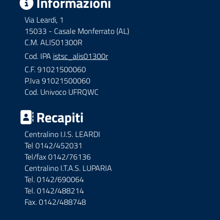
Informazioni
Via Leardi, 1
15033 - Casale Monferrato (AL)
C.M. ALIS01300R
Cod. IPA
istsc_alis01300r
C.F. 91021500060
P.Iva 91021500060
Cod. Univoco UFRQWC
Recapiti
Centralino I.I.S. LEARDI
Tel 0142/452031
Tel/fax 0142/76136
Centralino I.T.A.S. LUPARIA
Tel. 0142/690064
Tel. 0142/488214
Fax. 0142/488748