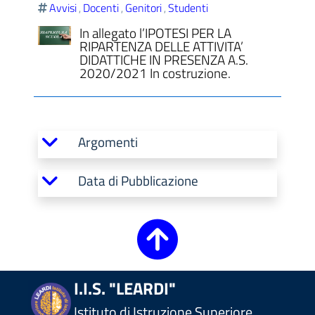
Avvisi
Docenti
Genitori
Studenti
,
,
,
In allegato l’IPOTESI PER LA
RIPARTENZA DELLE ATTIVITA’
DIDATTICHE IN PRESENZA A.S.
2020/2021 In costruzione.
ll'interno del sito
Argomenti
t
Data di Pubblicazione
I.I.S. "LEARDI"
Istituto di Istruzione Superiore