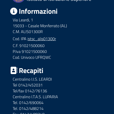
Informazioni
Via Leardi, 1
15033 - Casale Monferrato (AL)
C.M. ALIS01300R
Cod. IPA
istsc_alis01300r
C.F. 91021500060
P.Iva 91021500060
Cod. Univoco UFRQWC
Recapiti
Centralino I.I.S. LEARDI
Tel 0142/452031
Tel/fax 0142/76136
Centralino I.T.A.S. LUPARIA
Tel. 0142/690064
Tel. 0142/488214