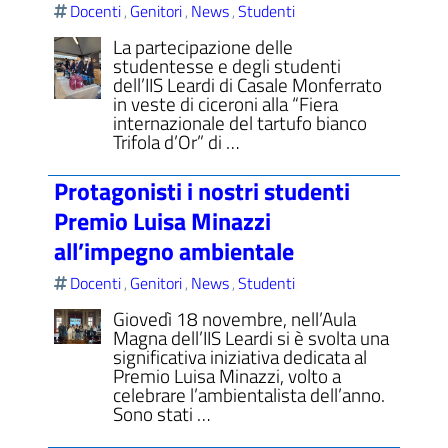
Docenti
Genitori
News
Studenti
,
,
,
La partecipazione delle
studentesse e degli studenti
dell’IIS Leardi di Casale Monferrato
in veste di ciceroni alla “Fiera
ll'interno del sito
internazionale del tartufo bianco
Trifola d’Or” di …
Protagonisti i nostri studenti
Premio Luisa Minazzi
t
all’impegno ambientale
Docenti
Genitori
News
Studenti
,
,
,
Giovedì 18 novembre, nell’Aula
Magna dell’IIS Leardi si è svolta una
significativa iniziativa dedicata al
Premio Luisa Minazzi, volto a
celebrare l’ambientalista dell’anno.
Sono stati …