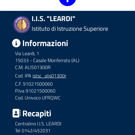
I.I.S. "LEARDI"
Istituto di Istruzione Superiore
Informazioni
Via Leardi, 1
15033 - Casale Monferrato (AL)
C.M. ALIS01300R
Cod. IPA
istsc_alis01300r
C.F. 91021500060
P.Iva 91021500060
Cod. Univoco UFRQWC
Recapiti
Centralino I.I.S. LEARDI
Tel 0142/452031