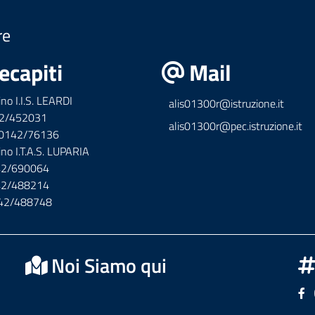
re
ecapiti
Mail
ino I.I.S. LEARDI
alis01300r@istruzione.it
42/452031
alis01300r@pec.istruzione.it
x 0142/76136
ino I.T.A.S. LUPARIA
142/690064
142/488214
142/488748
Noi Siamo qui
Se