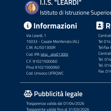
I.I.S. "LEARDI"
Istituto di Istruzione Superio
Informazioni
R
Via Leardi, 1
Central
15033 - Casale Monferrato (AL)
Tel 01
C.M. ALIS01300R
Tel/fa
Central
Cod. IPA
istsc_alis01300r
Tel. 0
C.F. 91021500060
Tel. 0
P.Iva 91021500060
Fax. 0
Cod. Univoco UFRQWC
Pubblicità legale
Trasparenza valida dal 01/04/2026
Trasparente valida fino al 31/03/2026