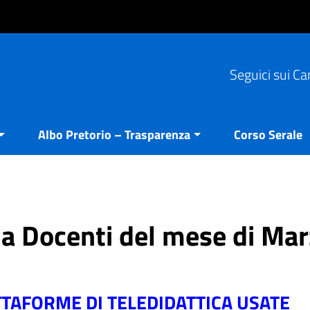
Seguici sui Ca
Albo Pretorio – Trasparenza
Corso Serale
ria Docenti del mese di Ma
TTAFORME DI TELEDIDATTICA USATE