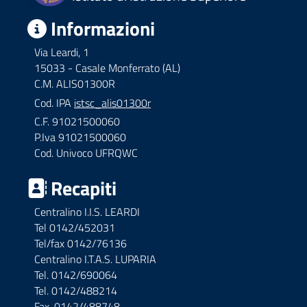
Informazioni
Via Leardi, 1
15033 - Casale Monferrato (AL)
C.M. ALIS01300R
Cod. IPA
istsc_alis01300r
C.F. 91021500060
P.Iva 91021500060
Cod. Univoco UFRQWC
Recapiti
Centralino I.I.S. LEARDI
Tel 0142/452031
Tel/fax 0142/76136
Centralino I.T.A.S. LUPARIA
Tel. 0142/690064
Tel. 0142/488214
Fax. 0142/488748