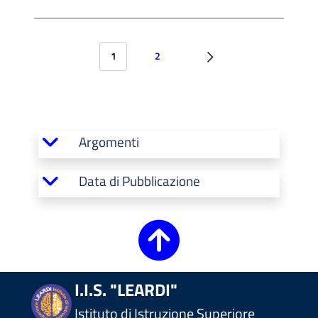
1
2
Argomenti
Data di Pubblicazione
I.I.S. "LEARDI"
Istituto di Istruzione Superiore