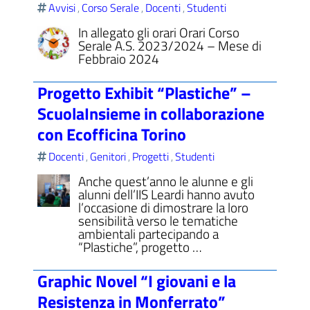
Avvisi
Corso Serale
Docenti
Studenti
,
,
,
In allegato gli orari Orari Corso
Serale A.S. 2023/2024 – Mese di
Febbraio 2024
ll'interno del sito
Progetto Exhibit “Plastiche” –
ScuolaInsieme in collaborazione
con Ecofficina Torino
t
Docenti
Genitori
Progetti
Studenti
,
,
,
Anche quest’anno le alunne e gli
alunni dell’IIS Leardi hanno avuto
l’occasione di dimostrare la loro
sensibilità verso le tematiche
ambientali partecipando a
“Plastiche”, progetto …
Graphic Novel “I giovani e la
Resistenza in Monferrato”