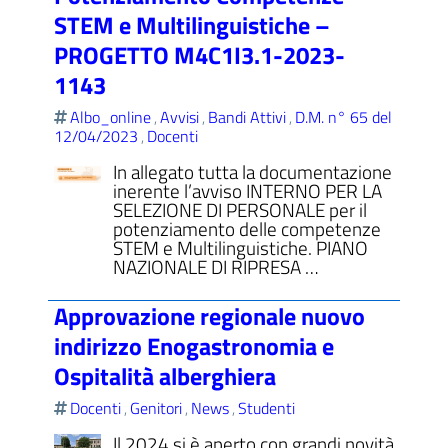
STEM e Multilinguistiche –
PROGETTO M4C1I3.1-2023-
1143
Albo_online
Avvisi
Bandi Attivi
D.M. n° 65 del
,
,
,
12/04/2023
Docenti
,
In allegato tutta la documentazione
inerente l’avviso INTERNO PER LA
SELEZIONE DI PERSONALE per il
potenziamento delle competenze
STEM e Multilinguistiche. PIANO
NAZIONALE DI RIPRESA …
Approvazione regionale nuovo
indirizzo Enogastronomia e
Ospitalità alberghiera
Docenti
Genitori
News
Studenti
,
,
,
Il 2024 si è aperto con grandi novità