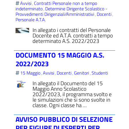
Avvisi
Contratti Personale non a tempo
,
indeterminato
Determine Dirigente Scolastico -
,
Provvedimenti Dirigenziali/Amministrativi
Docenti
,
,
Personale A.T.A.
In allegato i contratti del Personale
ll'interno del sito
Docente ed A.T.A. contratti a tempo
determinato A.S. 2022/2023
DOCUMENTO 15 MAGGIO A.S.
2022/2023
t
15 Maggio
Avvisi
Docenti
Genitori
Studenti
,
,
,
,
In allegato il Documento del 15
Maggio Anno Scolastico
2022/2023, il programma svolto e
le simulazioni che si sono svolte in
classe. Ogni classe ha …
AVVISO PUBBLICO DI SELEZIONE
PER FIGURE DI ESPERTI PER