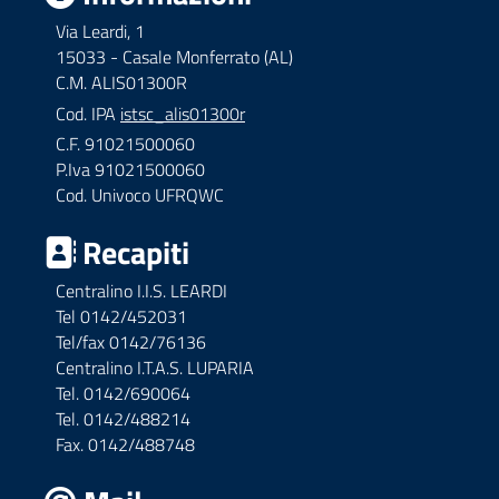
Via Leardi, 1
15033 - Casale Monferrato (AL)
C.M. ALIS01300R
Cod. IPA
istsc_alis01300r
C.F. 91021500060
P.Iva 91021500060
Cod. Univoco UFRQWC
Recapiti
Centralino I.I.S. LEARDI
Tel 0142/452031
Tel/fax 0142/76136
Centralino I.T.A.S. LUPARIA
Tel. 0142/690064
Tel. 0142/488214
Fax. 0142/488748