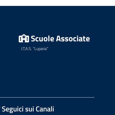
Scuole Associate
I.T.A.S. “Luparia”
Seguici sui Canali