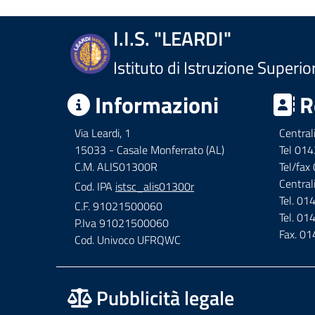
I.I.S. "LEARDI"
Istituto di Istruzione Superio
Informazioni
R
Via Leardi, 1
Central
15033 - Casale Monferrato (AL)
Tel 01
C.M. ALIS01300R
Tel/fa
Central
Cod. IPA
istsc_alis01300r
Tel. 0
C.F. 91021500060
Tel. 0
P.Iva 91021500060
Fax. 0
Cod. Univoco UFRQWC
Pubblicità legale