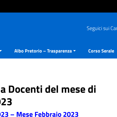
Seguici sui Ca
Albo Pretorio – Trasparenza
Corso Serale
ia Docenti del mese di
023
2023 – Mese Febbraio 2023