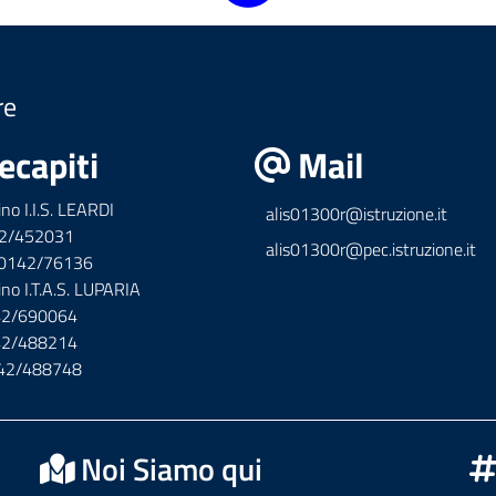
re
ecapiti
Mail
ino I.I.S. LEARDI
alis01300r@istruzione.it
42/452031
alis01300r@pec.istruzione.it
x 0142/76136
ino I.T.A.S. LUPARIA
142/690064
142/488214
142/488748
Noi Siamo qui