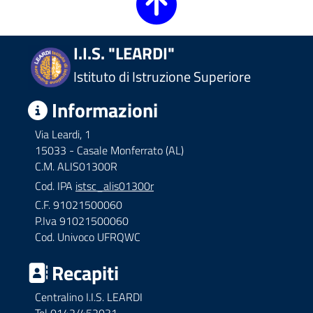
I.I.S. "LEARDI"
Istituto di Istruzione Superiore
Informazioni
Via Leardi, 1
15033 - Casale Monferrato (AL)
C.M. ALIS01300R
Cod. IPA
istsc_alis01300r
C.F. 91021500060
P.Iva 91021500060
Cod. Univoco UFRQWC
Recapiti
Centralino I.I.S. LEARDI