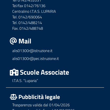
Tel 0142/452031
Tel/fax 0142/76136
Centralino I.T.A.S. LUPARIA
Tel. 0142/690064
Tel. 0142/488214
Fax. 0142/488748
Mail
alis01300r@istruzione.it
alis01300r@pec.istruzione.it
Scuole Associate
I.T.A.S. “Luparia”
Pubblicità legale
Trasparenza valida dal 01/04/2026