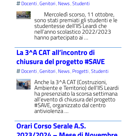
Docenti
Genitori
News
Studenti
,
,
,
Mercoledì scorso, 11 ottobre,
sono stati premiati gli studenti e le
studentesse dell’IIS Leardi che
nell’anno scolastico 2022/2023
ll'interno del sito
hanno partecipato ai …
La 3^A CAT all’incontro di
chiusura del progetto #SAVE
t
Docenti
Genitori
News
Progetti
Studenti
,
,
,
,
Anche la 3^A CAT (Costruzioni,
Ambiente e Territorio) dell’IIS Leardi
ha presenziato la scorsa settimana
all’evento di chiusura del progetto
#SAVE, organizzato dal centro
antiviolenza …
Orari Corso Serale A.S.
2023/2024 – Mese di Novembre