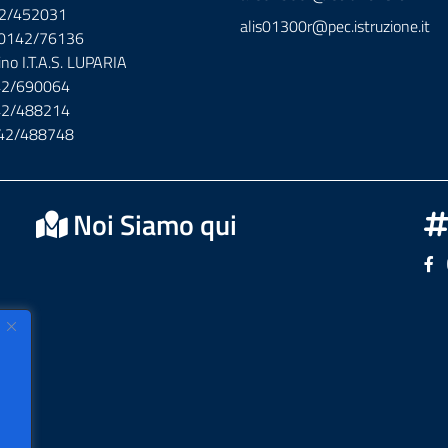
42/452031
alis01300r@pec.istruzione.it
x 0142/76136
ino I.T.A.S. LUPARIA
142/690064
142/488214
142/488748
Noi Siamo qui
Se