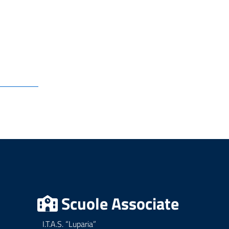
Scuole Associate
I.T.A.S. “Luparia”