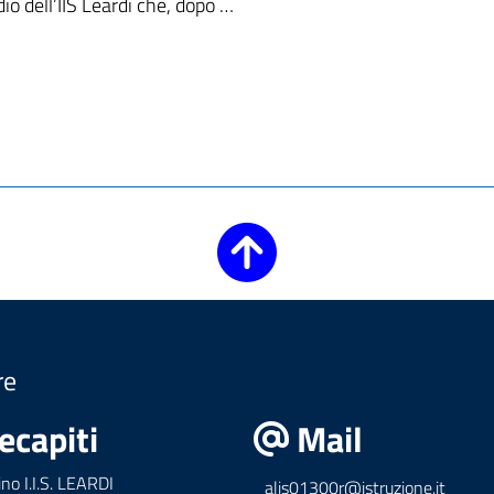
dio dell’IIS Leardi che, dopo …
re
ecapiti
Mail
ino I.I.S. LEARDI
alis01300r@istruzione.it