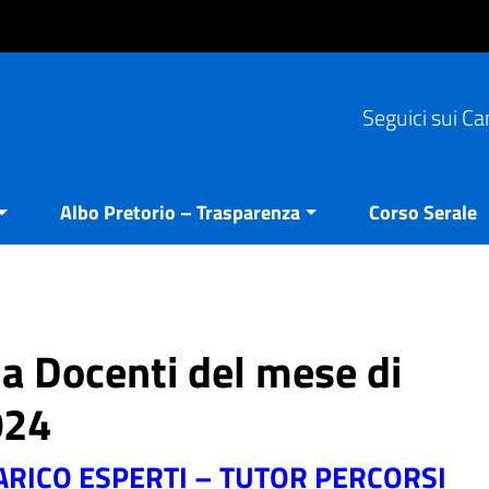
Seguici sui Ca
Albo Pretorio – Trasparenza
Corso Serale
ia Docenti del mese di
024
RICO ESPERTI – TUTOR PERCORSI