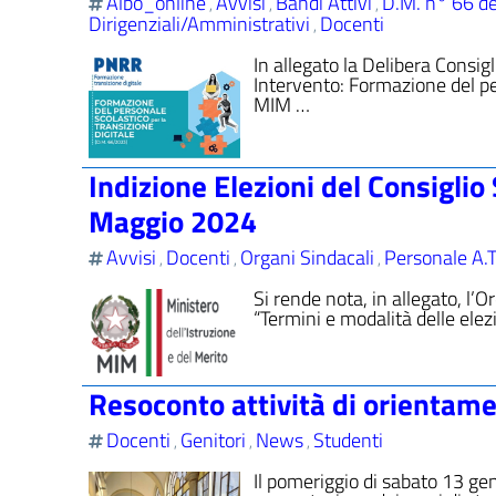
Albo_online
Avvisi
Bandi Attivi
D.M. n° 66 d
,
,
,
Dirigenziali/Amministrativi
Docenti
,
In allegato la Delibera Consi
Intervento: Formazione del per
MIM …
Indizione Elezioni del Consiglio
Maggio 2024
Avvisi
Docenti
Organi Sindacali
Personale A.T
,
,
,
Si rende nota, in allegato, l
“Termini e modalità delle elez
Resoconto attività di orienta
Docenti
Genitori
News
Studenti
,
,
,
Il pomeriggio di sabato 13 gen