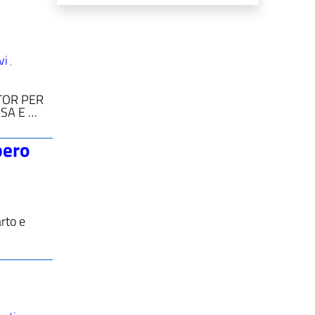
vi
,
UTOR PER
SA E …
pero
rto e