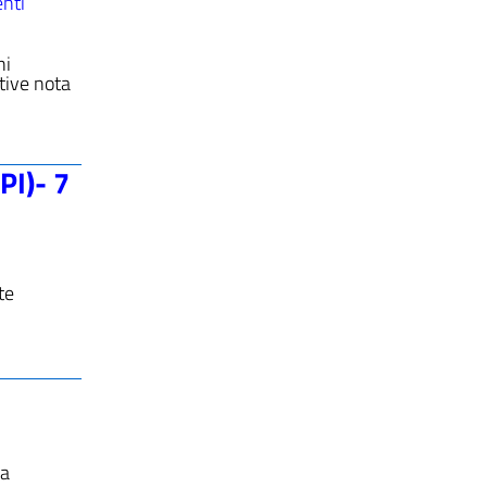
nti
ni
ative nota
PI)- 7
te
la