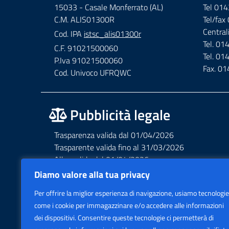
15033 - Casale Monferrato (AL)
Tel 01
C.M. ALIS01300R
Tel/fa
Central
Cod. IPA
istsc_alis01300r
Tel. 0
C.F. 91021500060
Tel. 0
P.Iva 91021500060
Fax. 0
Cod. Univoco UFRQWC
Pubblicità legale
Trasparenza valida dal 01/04/2026
Trasparente valida fino al 31/03/2026
Albo valido dal 01/04/2026
Albo valido fino al 31/03/2026
Diamo valore alla tua privacy
Privacy – Informative – VideoSorveglianza
Per offrire la miglior esperienza di navigazione, usiamo tecnologie
Accessibilità AGID Form
come i cookie per immagazzinare e/o accedere alle informazioni
dei dispositivi. Consentire queste tecnologie ci permetterà di