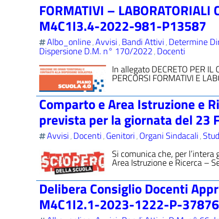
FORMATIVI – LABORATORIALI 
M4C1I3.4-2022-981-P13587
Albo_online
Avvisi
Bandi Attivi
Determine Dir
,
,
,
Dispersione D.M. n° 170/2022
Docenti
,
In allegato DECRETO PER I
PERCORSI FORMATIVI E LAB
Comparto e Area Istruzione e Ri
prevista per la giornata del 23
Avvisi
Docenti
Genitori
Organi Sindacali
Stud
,
,
,
,
Si comunica che, per l’intera
Area Istruzione e Ricerca – S
Delibera Consiglio Docenti App
M4C1I2.1-2023-1222-P-37876