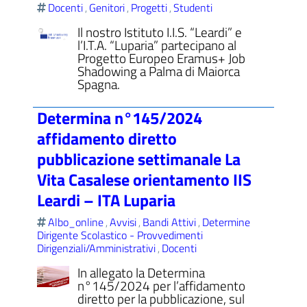
Docenti
Genitori
Progetti
Studenti
,
,
,
Il nostro Istituto I.I.S. “Leardi” e
l’I.T.A. “Luparia” partecipano al
Progetto Europeo Eramus+ Job
Shadowing a Palma di Maiorca
ll'interno del sito
Spagna.
Determina n°145/2024
affidamento diretto
t
pubblicazione settimanale La
Vita Casalese orientamento IIS
Leardi – ITA Luparia
Albo_online
Avvisi
Bandi Attivi
Determine
,
,
,
Dirigente Scolastico - Provvedimenti
Dirigenziali/Amministrativi
Docenti
,
In allegato la Determina
n°145/2024 per l’affidamento
diretto per la pubblicazione, sul