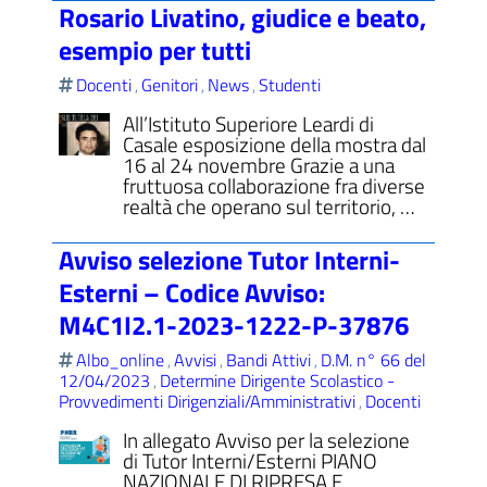
Rosario Livatino, giudice e beato,
esempio per tutti
Docenti
Genitori
News
Studenti
,
,
,
All’Istituto Superiore Leardi di
Casale esposizione della mostra dal
16 al 24 novembre Grazie a una
fruttuosa collaborazione fra diverse
realtà che operano sul territorio, …
Avviso selezione Tutor Interni-
Esterni – Codice Avviso:
M4C1I2.1-2023-1222-P-37876
Albo_online
Avvisi
Bandi Attivi
D.M. n° 66 del
,
,
,
12/04/2023
Determine Dirigente Scolastico -
,
Provvedimenti Dirigenziali/Amministrativi
Docenti
,
In allegato Avviso per la selezione
di Tutor Interni/Esterni PIANO
NAZIONALE DI RIPRESA E