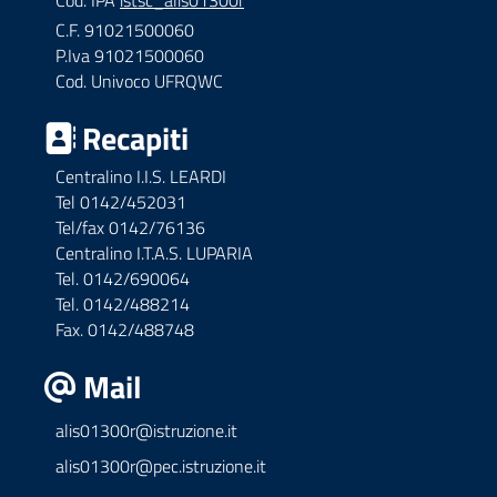
Cod. IPA
istsc_alis01300r
C.F. 91021500060
P.Iva 91021500060
Cod. Univoco UFRQWC
Recapiti
Centralino I.I.S. LEARDI
Tel 0142/452031
Tel/fax 0142/76136
Centralino I.T.A.S. LUPARIA
Tel. 0142/690064
Tel. 0142/488214
Fax. 0142/488748
Mail
alis01300r@istruzione.it
alis01300r@pec.istruzione.it