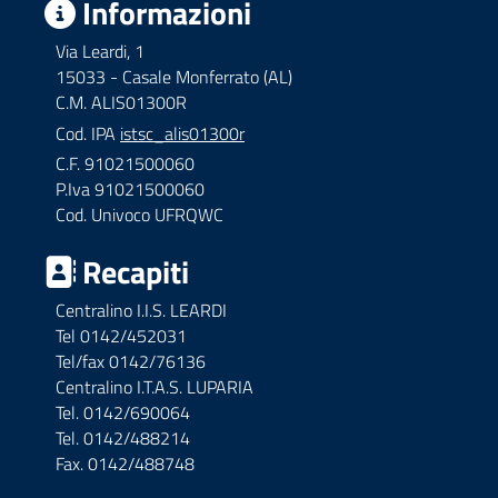
Informazioni
Via Leardi, 1
15033 - Casale Monferrato (AL)
C.M. ALIS01300R
Cod. IPA
istsc_alis01300r
C.F. 91021500060
P.Iva 91021500060
Cod. Univoco UFRQWC
Recapiti
Centralino I.I.S. LEARDI
Tel 0142/452031
Tel/fax 0142/76136
Centralino I.T.A.S. LUPARIA
Tel. 0142/690064
Tel. 0142/488214
Fax. 0142/488748