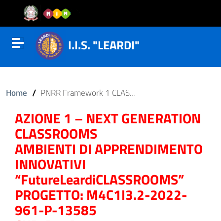
Vai al contenuto
Vail al menu di navigazione
Vai al footer
I.I.S. "LEARDI"
Attiva disattiva la navigazione
/
Home
PNRR Framework 1 CLASSROOMS
AZIONE 1 – NEXT GENERATION
CLASSROOMS
AMBIENTI DI APPRENDIMENTO
INNOVATIVI
“FutureLeardiCLASSROOMS”
PROGETTO: M4C1I3.2-2022-
961-P-13585