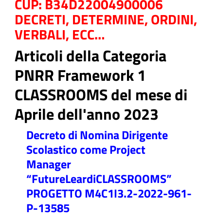
CUP: B34D22004900006
DECRETI, DETERMINE, ORDINI,
VERBALI, ECC…
Articoli della Categoria
ll'interno del sito
PNRR Framework 1
CLASSROOMS del mese di
Aprile dell'anno 2023
t
Decreto di Nomina Dirigente
Scolastico come Project
Manager
“FutureLeardiCLASSROOMS”
PROGETTO M4C1I3.2-2022-961-
P-13585