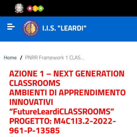
Vai al contenuto
Vail al menu di navigazione
Vai al footer
I.I.S. "LEARDI"
Attiva disattiva la navigazione
/
Home
PNRR Framework 1 CLASSROOMS
AZIONE 1 – NEXT GENERATION
CLASSROOMS
AMBIENTI DI APPRENDIMENTO
INNOVATIVI
“FutureLeardiCLASSROOMS”
PROGETTO: M4C1I3.2-2022-
961-P-13585