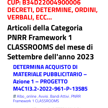
CUP: B34D22004900006
DECRETI, DETERMINE, ORDINI,
VERBALI, ECC…
Articoli della Categoria
ll'interno del sito
PNRR Framework 1
CLASSROOMS del mese di
Settembre dell'anno 2023
t
DETERMINA ACQUISTO DI
MATERIALE PUBBLICITARIO –
Azione 1 – PROGETTO
M4C1I3.2-2022-961-P-13585
Albo_online
Avvisi
Bandi Attivi
PNRR
,
,
,
Framework 1 CLASSROOMS