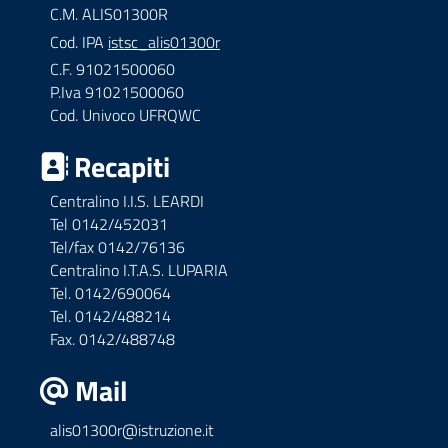
C.M. ALIS01300R
Cod. IPA
istsc_alis01300r
C.F. 91021500060
P.Iva 91021500060
Cod. Univoco UFRQWC
Recapiti
Centralino I.I.S. LEARDI
Tel 0142/452031
Tel/fax 0142/76136
Centralino I.T.A.S. LUPARIA
Tel. 0142/690064
Tel. 0142/488214
Fax. 0142/488748
Mail
alis01300r@istruzione.it