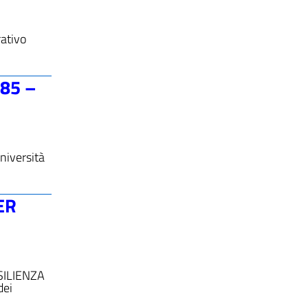
ativo
585 –
niversità
ER
SILIENZA
dei