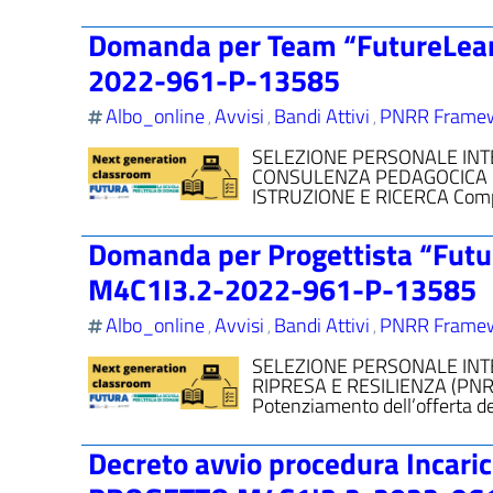
Domanda per Team “FutureLe
2022-961-P-13585
Albo_online
Avvisi
Bandi Attivi
PNRR Frame
,
,
,
SELEZIONE PERSONALE INT
CONSULENZA PEDAGOCICA PI
ISTRUZIONE E RICERCA Com
Domanda per Progettista “Fu
M4C1I3.2-2022-961-P-13585
Albo_online
Avvisi
Bandi Attivi
PNRR Frame
,
,
,
SELEZIONE PERSONALE INT
RIPRESA E RESILIENZA (PNR
Potenziamento dell’offerta dei
Decreto avvio procedura Incar