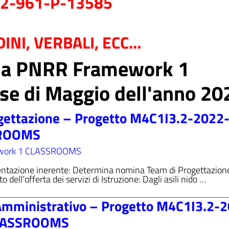
22-961-P-13585
INI, VERBALI, ECC…
oria PNRR Framework 1
 di Maggio dell'anno 20
gettazione – Progetto M4C1I3.2-2022
SROOMS
work 1 CLASSROOMS
ntazione inerente: Determina nomina Team di Progettazion
ll’offerta dei servizi di Istruzione: Dagli asili nido …
Amministrativo – Progetto M4C1I3.2-
CLASSROOMS