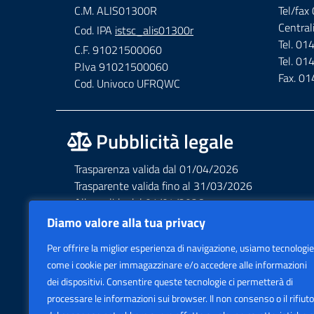
C.M. ALIS01300R
Tel/fa
Central
Cod. IPA
istsc_alis01300r
Tel. 0
C.F. 91021500060
Tel. 0
P.Iva 91021500060
Fax. 0
Cod. Univoco UFRQWC
Pubblicità legale
Trasparenza valida dal 01/04/2026
Trasparente valida fino al 31/03/2026
Albo valido dal 01/04/2026
Albo valido fino al 31/03/2026
Diamo valore alla tua privacy
Privacy – Informative – VideoSorveglianza
Per offrire la miglior esperienza di navigazione, usiamo tecnologie
Accessibilità AGID Form
come i cookie per immagazzinare e/o accedere alle informazioni
dei dispositivi. Consentire queste tecnologie ci permetterà di
processare le informazioni sui browser. Il non consenso o il rifiuto