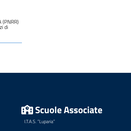
A (PNRR)
i di
Scuole Associate
I.T.A.S. “Luparia”