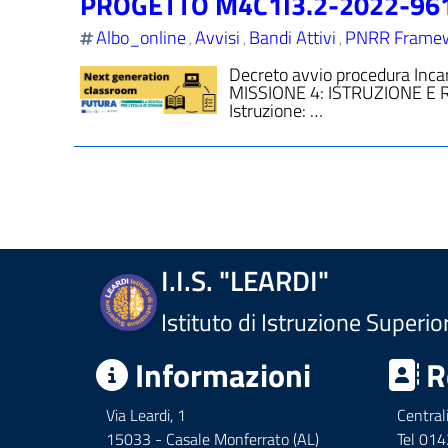
PROGETTO M4C1I3.2-2022-96
Albo_online
Avvisi
Bandi Attivi
PNRR Frame
,
,
,
Decreto avvio procedura In
MISSIONE 4: ISTRUZIONE E RI
Istruzione: …
I.I.S. "LEARDI"
Istituto di Istruzione Superio
Informazioni
R
Via Leardi, 1
Central
15033 - Casale Monferrato (AL)
Tel 01