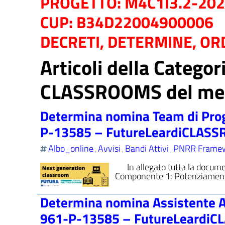
PROGETTO: M4C1I3.2-20
CUP: B34D22004900006
DECRETI, DETERMINE, ORD
Articoli della Categ
CLASSROOMS del mese
Determina nomina Team di Pro
P-13585 – FutureLeardiCLAS
Albo_online
Avvisi
Bandi Attivi
PNRR Frame
,
,
,
In allegato tutta la docume
Componente 1: Potenziamento de
Determina nomina Assistente 
961-P-13585 – FutureLeardi