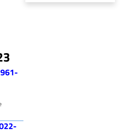
23
-961-
e
2022-