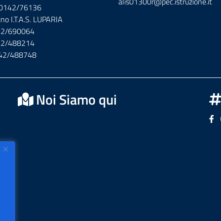
alis01300r@pec.istruzione.it
x 0142/76136
ino I.T.A.S. LUPARIA
142/690064
142/488214
142/488748
Noi Siamo qui
Se