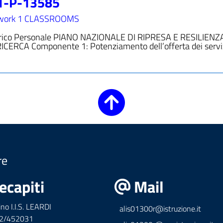
1-P-13585
work 1 CLASSROOMS
carico Personale PIANO NAZIONALE DI RIPRESA E RESILIENZ
CERCA Componente 1: Potenziamento dell’offerta dei serviz
re
ecapiti
Mail
ino I.I.S. LEARDI
alis01300r@istruzione.it
42/452031