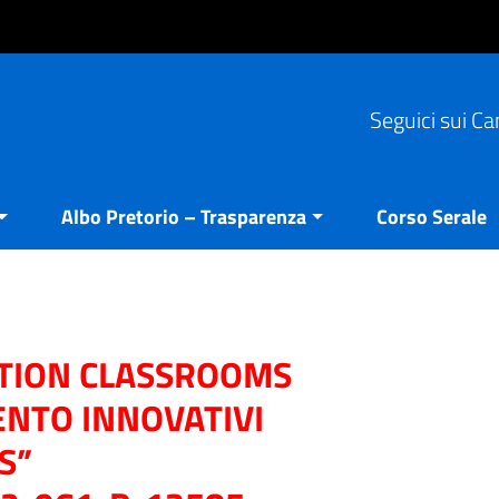
Seguici sui Ca
Albo Pretorio – Trasparenza
Corso Serale
ATION CLASSROOMS
ENTO INNOVATIVI
S”