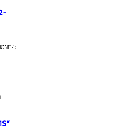
2-
IONE 4:
I
MS”