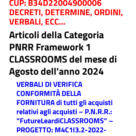
CUP: B34D22004900006
DECRETI, DETERMINE, ORDINI,
VERBALI, ECC…
Articoli della Categoria
ll'interno del sito
PNRR Framework 1
CLASSROOMS del mese di
Agosto dell'anno 2024
t
VERBALI DI VERIFICA
CONFORMITÀ DELLA
FORNITURA di tutti gli acquisti
relativi agli acquisti – P.N.R.R.:
“FutureLeardiCLASSROOMS” –
PROGETTO: M4C1I3.2-2022-