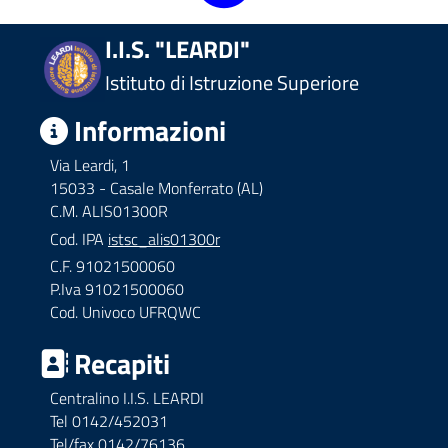
I.I.S. "LEARDI"
Istituto di Istruzione Superiore
Informazioni
Via Leardi, 1
15033 - Casale Monferrato (AL)
C.M. ALIS01300R
Cod. IPA
istsc_alis01300r
C.F. 91021500060
P.Iva 91021500060
Cod. Univoco UFRQWC
Recapiti
Centralino I.I.S. LEARDI
Tel 0142/452031
Tel/fax 0142/76136