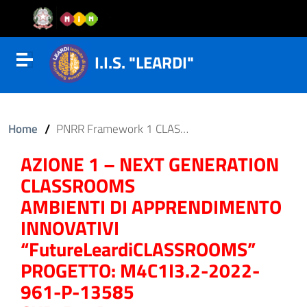
Vai al contenuto
Vail al menu di navigazione
Vai al footer
I.I.S. "LEARDI"
Attiva disattiva la navigazione
/
Home
PNRR Framework 1 CLASSROOMS
AZIONE 1 – NEXT GENERATION
CLASSROOMS
AMBIENTI DI APPRENDIMENTO
INNOVATIVI
“FutureLeardiCLASSROOMS”
PROGETTO: M4C1I3.2-2022-
961-P-13585