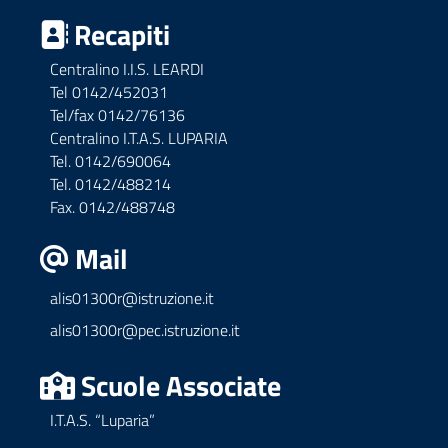
Recapiti
Centralino I.I.S. LEARDI
Tel 0142/452031
Tel/fax 0142/76136
Centralino I.T.A.S. LUPARIA
Tel. 0142/690064
Tel. 0142/488214
Fax. 0142/488748
Mail
alis01300r@istruzione.it
alis01300r@pec.istruzione.it
Scuole Associate
I.T.A.S. “Luparia”