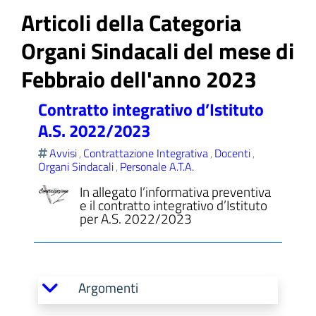
Articoli della Categoria
Organi Sindacali del mese di
Febbraio dell'anno 2023
ll'interno del sito
Contratto integrativo d’Istituto
A.S. 2022/2023
Avvisi
Contrattazione Integrativa
Docenti
,
,
,
t
Organi Sindacali
Personale A.T.A.
,
In allegato l’informativa preventiva
e il contratto integrativo d’Istituto
per A.S. 2022/2023
Argomenti