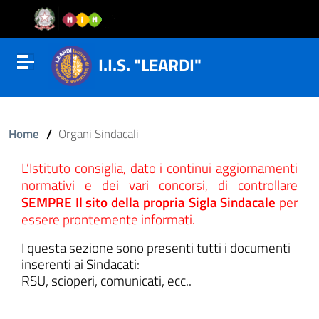
Vai al contenuto
Vail al menu di navigazione
Vai al footer
I.I.S. "LEARDI"
Attiva disattiva la navigazione
/
Home
Organi Sindacali
L’Istituto consiglia, dato i continui aggiornamenti
normativi e dei vari concorsi, di controllare
SEMPRE Il sito della propria Sigla Sindacale
per
essere prontemente informati.
I questa sezione sono presenti tutti i documenti
inserenti ai Sindacati:
RSU, scioperi, comunicati, ecc..