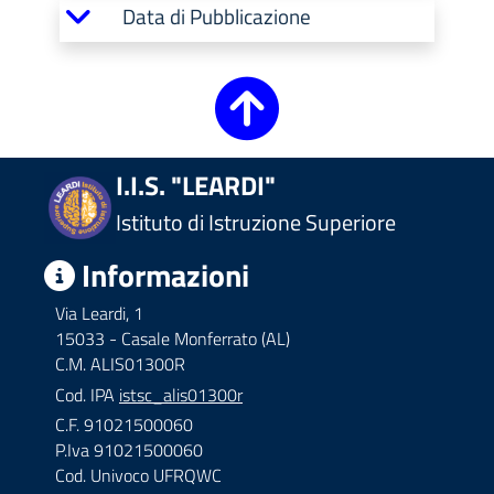
Data di Pubblicazione
I.I.S. "LEARDI"
Istituto di Istruzione Superiore
Informazioni
Via Leardi, 1
15033 - Casale Monferrato (AL)
C.M. ALIS01300R
Cod. IPA
istsc_alis01300r
C.F. 91021500060
P.Iva 91021500060
Cod. Univoco UFRQWC